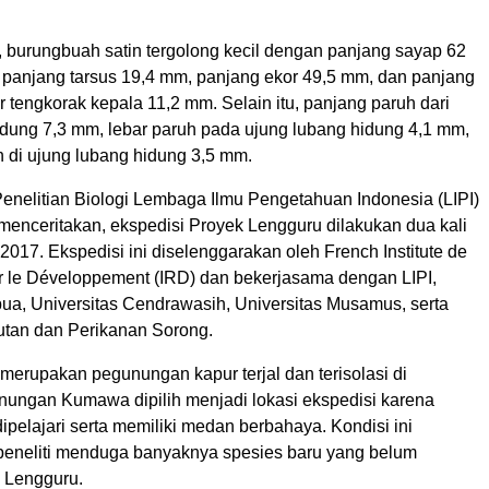
, burungbuah satin tergolong kecil dengan panjang sayap 62
, panjang tarsus 19,4 mm, panjang ekor 49,5 mm, dan panjang
r tengkorak kepala 11,2 mm. Selain itu, panjang paruh dari
idung 7,3 mm, lebar paruh pada ujung lubang hidung 4,1 mm,
h di ujung lubang hidung 3,5 mm.
Penelitian Biologi Lembaga Ilmu Pengetahuan Indonesia (LIPI)
menceritakan, ekspedisi Proyek Lengguru dilakukan dua kali
017. Ekspedisi ini diselenggarakan oleh French Institute de
 le Développement (IRD) dan bekerjasama dengan LIPI,
pua, Universitas Cendrawasih, Universitas Musamus, serta
autan dan Perikanan Sorong.
merupakan pegunungan kapur terjal dan terisolasi di
ngan Kumawa dipilih menjadi lokasi ekspedisi karena
ipelajari serta memiliki medan berbahaya. Kondisi ini
eneliti menduga banyaknya spesies baru yang belum
di Lengguru.