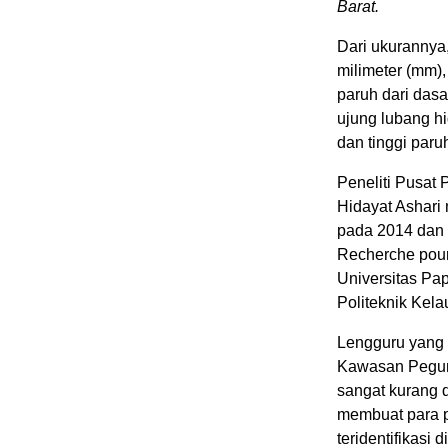
Barat.
Dari ukurannya
milimeter (mm)
paruh dari dasa
ujung lubang h
dan tinggi paru
Peneliti Pusat 
Hidayat Ashari 
pada 2014 dan 2
Recherche pour
Universitas Pa
Politeknik Kel
Lengguru yang 
Kawasan Pegunu
sangat kurang d
membuat para p
teridentifikasi 