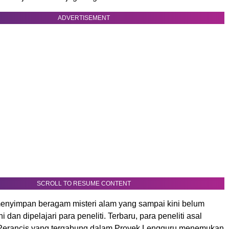
ADVERTISEMENT
SCROLL TO RESUME CONTENT
nyimpan beragam misteri alam yang sampai kini belum
i dan dipelajari para peneliti. Terbaru, para peneliti asal
 Perancis yang tergabung dalam Proyek Lengguru menemukan