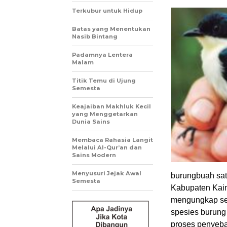
Terkubur untuk Hidup
Batas yang Menentukan
Nasib Bintang
Padamnya Lentera
Malam
Titik Temu di Ujung
Semesta
Keajaiban Makhluk Kecil
yang Menggetarkan
Dunia Sains
Membaca Rahasia Langit
Melalui Al-Qur’an dan
Sains Modern
Menyusuri Jejak Awal
burungbuah sa
Semesta
Kabupaten Kaim
mengungkap sej
spesies burung 
proses penyebar