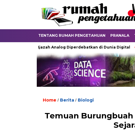
TENTANG RUMAH PENGETAHUAN
PRANALA
Ketika Ijazah Analog Diperdebatkan di Dunia Digital
Terkub
Home
Berita
Biologi
/
/
Temuan Burungbuah 
Seja