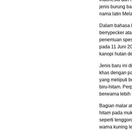
jenis burung b
nama latin Mela
Dalam bahasa In
berrypecker at
penemuan spesie
pada 11 Juni 20
kanopi hutan de
Jenis baru ini
khas dengan pa
yang meliputi 
biru-hitam. Pe
berwarna lebih 
Bagian malar a
hitam pada muk
seperti tenggor
warna kuning l