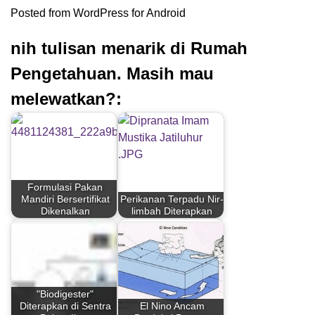
Posted from WordPress for Android
nih tulisan menarik di Rumah
Pengetahuan. Masih mau
melewatkan?:
Formulasi Pakan
Mandiri Bersertifikat
Perikanan Terpadu Nir-
Dikenalkan
limbah Diterapkan
"Biodigester"
Diterapkan di Sentra
El Nino Ancam