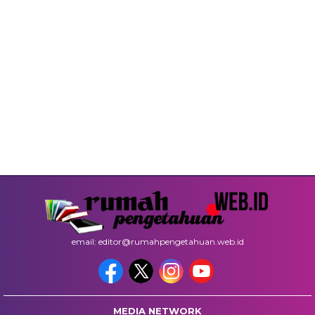
email: editor@rumahpengetahuan.web.id
MEDIA NETWORK