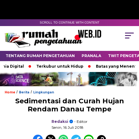
SCROLL TO CONTINUE WITH CONTENT
TENTANG RUMAH PENGETAHUAN
PRANALA
TWIT PENGET
Digital
Terkubur untuk Hidup
Batas yang Menentukan 
/
/
Home
Berita
Lingkungan
Sedimentasi dan Curah Hujan
Rendam Danau Tempe
Redaksi
- Editor
Senin, 16 Juli 2018