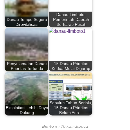
Danau Limboto;
Danau Tempe Segera
Pemerintah Daerah
Direvitalisasi
Berharap Pusat
Penyelamatan Danau
15 Danau Prioritas
Prioritas Tertunda
Kedua Mulai Digarap
Sepuluh Tahun Berlalu,
Eksploitasi Lebihi Daya
15 Danau Prioritas
Dukung
Belum Ada…
Berita ini 70 kali dibaca