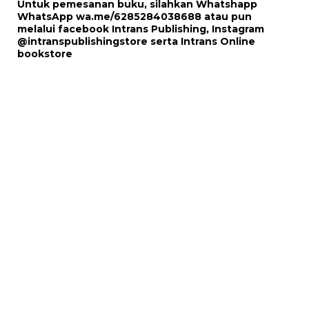
Untuk pemesanan buku, silahkan Whatshapp
WhatsApp
wa.me/6285284038688
atau pun
melalui
facebook Intrans Publishing
, Instagram
@intranspublishingstore
serta
Intrans Online
bookstore