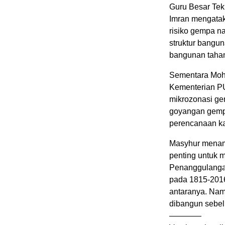
Guru Besar Tekn
Imran mengatak
risiko gempa n
struktur bangun
bangunan taha
Sementara Moh
Kementerian PU
mikrozonasi gem
goyangan gempa
perencanaan k
Masyhur menam
penting untuk 
Penanggulangan
pada 1815-2016 
antaranya. Nam
dibangun sebelu
————