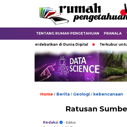
TENTANG RUMAH PENGETAHUAN
PRANALA
nalog Diperdebatkan di Dunia Digital
Terkubur untuk Hidup
Home
Berita
Geologi
kebencanaan
/
/
/
Ratusan Sumbe
Redaksi
- Editor