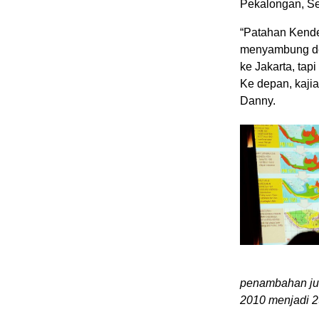
Pekalongan, Se
“Patahan Kenden
menyambung de
ke Jakarta, tap
Ke depan, kajian
Danny.
penambahan jum
2010 menjadi 2