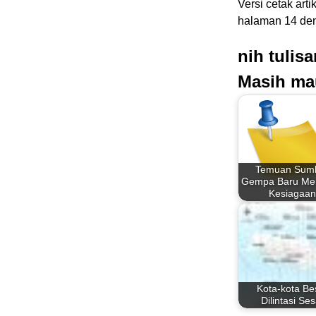
Versi cetak arti
halaman 14 de
nih tulis
Masih ma
Temuan Sum
Gempa Baru Me
Kesiagaa
Kota-kota Be
Dilintasi Ses