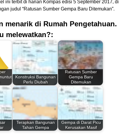
kel ini terbit di harian Kompas edisi 5 September 2017, di
ngan judul “Ratusan Sumber Gempa Baru Ditemukan”.
an menarik di Rumah Pengetahuan.
u melewatkan?:
ber
Ratusan Sumber
nuntut
Konstruksi Bangunan
Gempa Baru
n
Perlu Diubah
Ditemukan
sar
Terapkan Bangunan
Gempa di Darat Picu
ar
Tahan Gempa
Kerusakan Masif