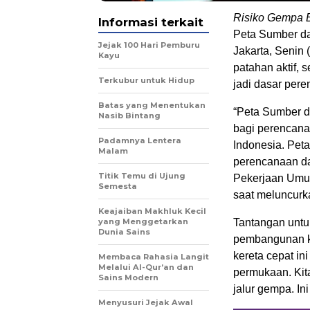
Risiko Gempa 
Informasi terkait
Peta Sumber da
Jejak 100 Hari Pemburu
Jakarta, Senin
Kayu
patahan aktif, 
Terkubur untuk Hidup
jadi dasar per
Batas yang Menentukan
“Peta Sumber d
Nasib Bintang
bagi perencana
Padamnya Lentera
Indonesia. Peta
Malam
perencanaan da
Titik Temu di Ujung
Pekerjaan Umu
Semesta
saat meluncurka
Keajaiban Makhluk Kecil
yang Menggetarkan
Tantangan untuk
Dunia Sains
pembangunan ke
kereta cepat in
Membaca Rahasia Langit
Melalui Al-Qur’an dan
permukaan. Kit
Sains Modern
jalur gempa. Ini
Menyusuri Jejak Awal