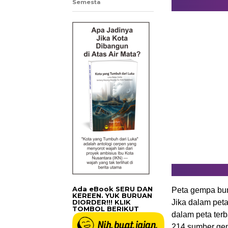
Semesta
Ada eBook SERU DAN
Peta gempa bum
KEREEN. YUK BURUAN
DIORDER!!! KLIK
Jika dalam peta
TOMBOL BERIKUT
dalam peta terb
214 sumber ge