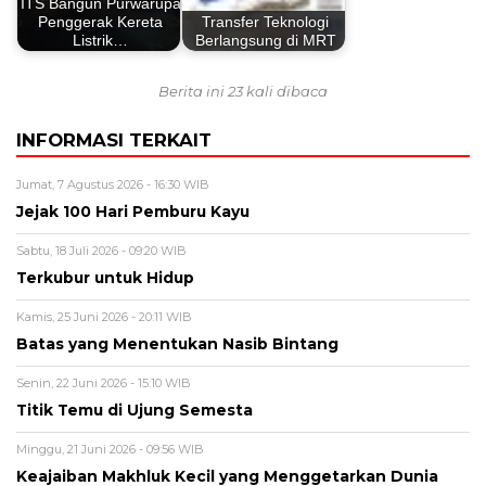
ITS Bangun Purwarupa
Penggerak Kereta
Transfer Teknologi
Listrik…
Berlangsung di MRT
Berita ini 23 kali dibaca
INFORMASI TERKAIT
Jumat, 7 Agustus 2026 - 16:30 WIB
Jejak 100 Hari Pemburu Kayu
Sabtu, 18 Juli 2026 - 09:20 WIB
Terkubur untuk Hidup
Kamis, 25 Juni 2026 - 20:11 WIB
Batas yang Menentukan Nasib Bintang
Senin, 22 Juni 2026 - 15:10 WIB
Titik Temu di Ujung Semesta
Minggu, 21 Juni 2026 - 09:56 WIB
Keajaiban Makhluk Kecil yang Menggetarkan Dunia