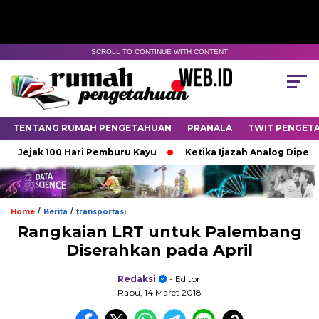
SCROLL TO CONTINUE WITH CONTENT
TENTANG RUMAH PENGETAHUAN
PRANALA
TWIT PENGET
jak 100 Hari Pemburu Kayu
Ketika Ijazah Analog Diperdebatka
/
/
Home
Berita
transportasi
Rangkaian LRT untuk Palembang
Diserahkan pada April
Redaksi
- Editor
Rabu, 14 Maret 2018