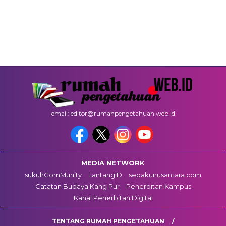
email: editor@rumahpengetahuan.web.id
MEDIA NETWORK
sukuhComMunity
LantangID
sepakunusantara.com
Catatan Budaya Kang Pur
Penerbitan Kampus
Kanal Penerbitan Digital
TENTANG RUMAH PENGETAHUAN