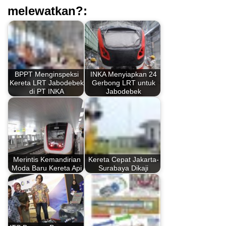
melewatkan?:
BPPT Menginspeksi
INKA Menyiapkan 24
Kereta LRT Jabodebek
Gerbong LRT untuk
di PT INKA
Jabodebek
Merintis Kemandirian
Kereta Cepat Jakarta-
Moda Baru Kereta Api
Surabaya Dikaji