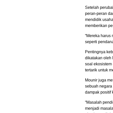
Setelah perubah
peran-peran dar
mendidik usaha
memberikan pela
“Mereka harus 
seperti pendan
Pentingnya kebe
dikatakan oleh
soal ekosistem 
tertarik untuk 
Mounir juga men
sebuah negara 
dampak positif
“Masalah pendid
menjadi masala