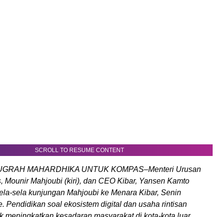
SCROLL TO RESUME CONTENT
GRAH MAHARDHIKA UNTUK KOMPAS–Menteri Urusan
s, Mounir Mahjoubi (kiri), dan CEO Kibar, Yansen Kamto
sela-sela kunjungan Mahjoubi ke Menara Kibar, Senin
e. Pendidikan soal ekosistem digital dan usaha rintisan
uk meningkatkan kesadaran masyarakat di kota-kota luar