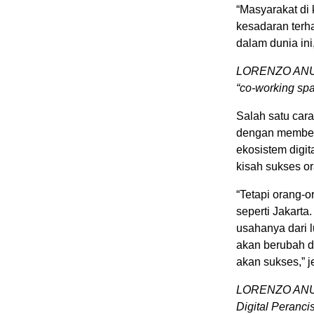
“Masyarakat di 
kesadaran terhad
dalam dunia ini,
LORENZO ANU
“co-working spa
Salah satu car
dengan memberi
ekosistem digit
kisah sukses or
“Tetapi orang-o
seperti Jakart
usahanya dari l
akan berubah d
akan sukses,” j
LORENZO ANU
Digital Peranci