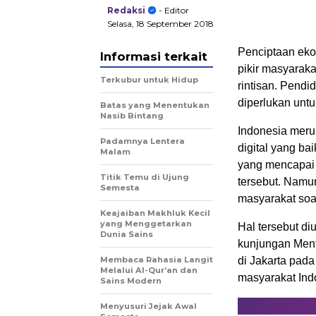
Redaksi
- Editor
Selasa, 18 September 2018
Penciptaan ekos
Informasi terkait
pikir masyarak
Terkubur untuk Hidup
rintisan. Pendi
diperlukan unt
Batas yang Menentukan
Nasib Bintang
Indonesia meru
Padamnya Lentera
digital yang b
Malam
yang mencapai 
Titik Temu di Ujung
tersebut. Namun
Semesta
masyarakat soal
Keajaiban Makhluk Kecil
yang Menggetarkan
Hal tersebut d
Dunia Sains
kunjungan Ment
Membaca Rahasia Langit
di Jakarta pad
Melalui Al-Qur’an dan
masyarakat Indo
Sains Modern
Menyusuri Jejak Awal