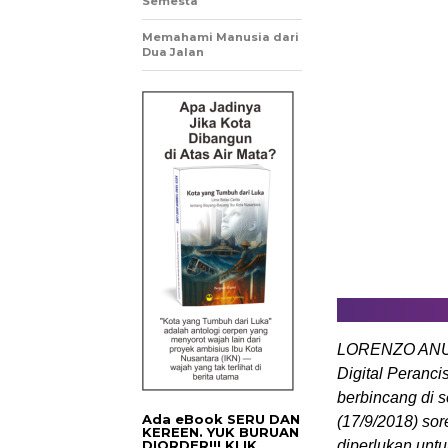
Semesta
Memahami Manusia dari
Dua Jalan
LORENZO ANU
Digital Peranci
berbincang di 
Ada eBook SERU DAN
(17/9/2018) sor
KEREEN. YUK BURUAN
DIORDER!!! KLIK
diperlukan unt