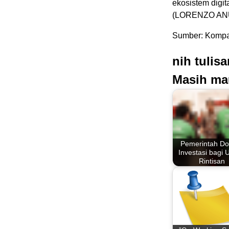
ekosistem digi
(LORENZO AN
Sumber: Kompa
nih tulis
Masih ma
Pemerintah Do
Investasi bagi 
Rintisan