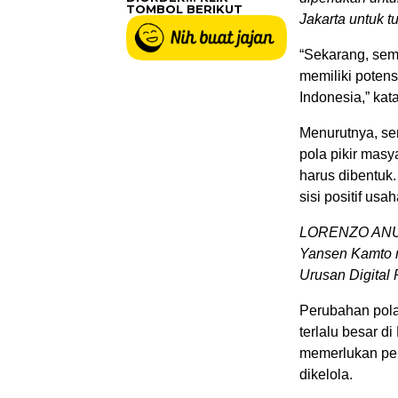
TOMBOL BERIKUT
Jakarta untuk tu
“Sekarang, semu
memiliki poten
Indonesia,” kat
Menurutnya, sem
pola pikir masy
harus dibentuk.
sisi positif usah
LORENZO ANU
Yansen Kamto 
Urusan Digital 
Perubahan pola 
terlalu besar d
memerlukan per
dikelola.