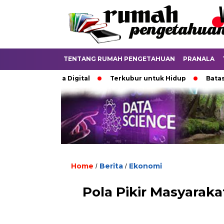
TENTANG RUMAH PENGETAHUAN
PRANALA
an di Dunia Digital
Terkubur untuk Hidup
Batas yang 
Home
Berita
Ekonomi
/
/
Pola Pikir Masyaraka