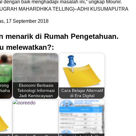
tal dengan baik menghadapi masalah ini,” ungkap Mounir.
UGRAH MAHARDHIKA TELLING)–ADHI KUSUMAPUTRA
s, 17 September 2018
an menarik di Rumah Pengetahuan.
u melewatkan?:
rong
Ekonomi Berbasis
Usaha
Teknologi Informasi
Cara Belajar Alternatif
Jadi Keniscayaan
di Era Digital