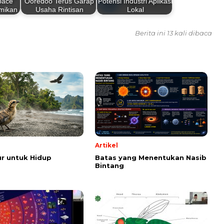
pace”
Ooredoo Terus Garap
Potensi Industri Aplikasi
mikan
Usaha Rintisan
Lokal
Berita ini 13 kali dibaca
Artikel
r untuk Hidup
Batas yang Menentukan Nasib
Bintang