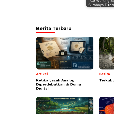
”Co-Working S
Surabaya Dires
Berita Terbaru
Artikel
Berita
Ketika Ijazah Analog
Terkubu
Diperdebatkan di Dunia
Digital