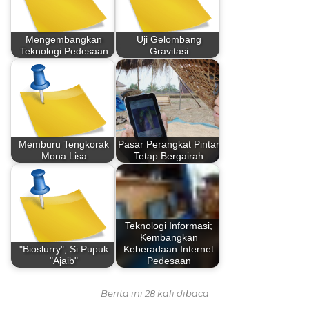
Mengembangkan
Uji Gelombang
Teknologi Pedesaan
Gravitasi
Memburu Tengkorak
Pasar Perangkat Pintar
Mona Lisa
Tetap Bergairah
Teknologi Informasi;
Kembangkan
"Bioslurry", Si Pupuk
Keberadaan Internet
"Ajaib"
Pedesaan
Berita ini 28 kali dibaca