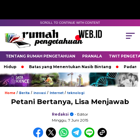
SCROLL TO CONTINUE WITH CONTENT
TENTANG RUMAH PENGETAHUAN
PRANALA
TWIT PENGET
up
Batas yang Menentukan Nasib Bintang
Padamnya Le
/
/
/
/
Home
Berita
inovasi
Internet
teknologi
Petani Bertanya, Lisa Menjawab
Redaksi
- Editor
Minggu, 7 Juni 2015