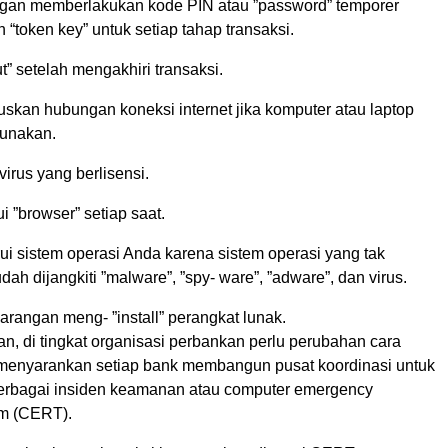
gan memberlakukan kode PIN atau ”password” temporer
token key” untuk setiap tahap transaksi.
ut” setelah mengakhiri transaksi.
uskan hubungan koneksi internet jika komputer atau laptop
gunakan.
irus yang berlisensi.
i ”browser” setiap saat.
ui sistem operasi Anda karena sistem operasi yang tak
dah dijangkiti ”malware”, ”spy- ware”, ”adware”, dan virus.
rangan meng- ”install” perangkat lunak.
n, di tingkat organisasi perbankan perlu perubahan cara
a menyarankan setiap bank membangun pusat koordinasi untuk
rbagai insiden keamanan atau computer emergency
m (CERT).