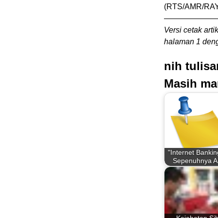
(RTS/AMR/RAY
——————
Versi cetak arti
halaman 1 deng
nih tulis
Masih ma
"Internet Bankin
Sepenuhnya 