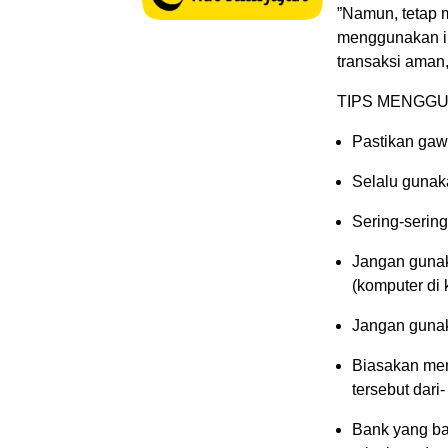
”Namun, tetap 
menggunakan in
transaksi aman,
TIPS MENGG
Pastikan gawa
Selalu gunaka
Sering-serin
Jangan gunak
(komputer di 
Jangan gunak
Biasakan men
tersebut dari
Bank yang bai