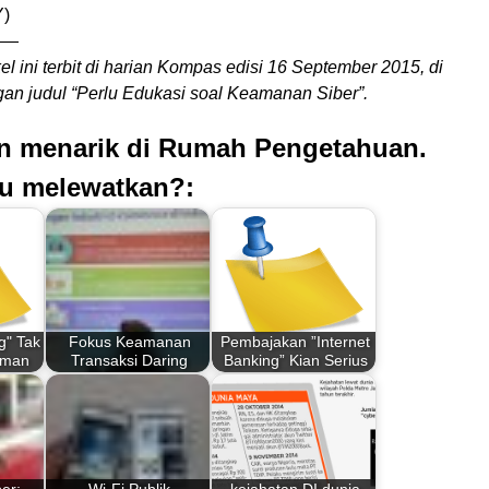
)
——
kel ini terbit di harian Kompas edisi 16 September 2015, di
an judul “Perlu Edukasi soal Keamanan Siber”.
an menarik di Rumah Pengetahuan.
u melewatkan?:
g" Tak
Fokus Keamanan
Pembajakan ”Internet
Aman
Transaksi Daring
Banking” Kian Serius