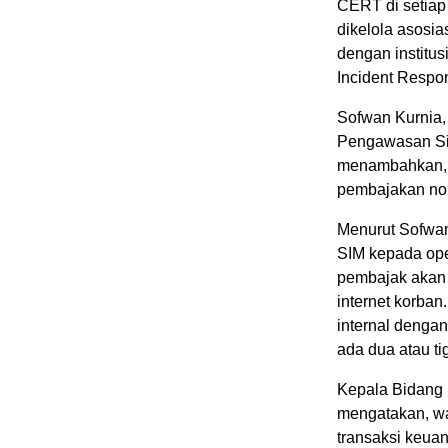
CERT di setiap
dikelola asosia
dengan institus
Incident Respon
Sofwan Kurnia,
Pengawasan Sis
menambahkan, 
pembajakan nom
Menurut Sofwan
SIM kepada oper
pembajak akan 
internet korban
internal dengan
ada dua atau ti
Kepala Bidang
mengatakan, wa
transaksi keua