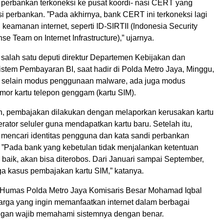
 perbankan terkoneksi ke pusat koordi- nasi CERT yang
si perbankan. ”Pada akhirnya, bank CERT ini terkoneksi lagi
i keamanan internet, seperti ID-SIRTII (Indonesia Security
se Team on Internet Infrastructure),” ujarnya.
 salah satu deputi direktur Departemen Kebijakan dan
tem Pembayaran BI, saat hadir di Polda Metro Jaya, Minggu,
selain modus penggunaan malware, ada juga modus
or kartu telepon genggam (kartu SIM).
, pembajakan dilakukan dengan melaporkan kerusakan kartu
ator seluler guna mendapatkan kartu baru. Setelah itu,
mencari identitas pengguna dan kata sandi perbankan
. ”Pada bank yang kebetulan tidak menjalankan ketentuan
 baik, akan bisa diterobos. Dari Januari sampai September,
ga kasus pembajakan kartu SIM,” katanya.
 Humas Polda Metro Jaya Komisaris Besar Mohamad Iqbal
rga yang ingin memanfaatkan internet dalam berbagai
ngan wajib memahami sistemnya dengan benar.