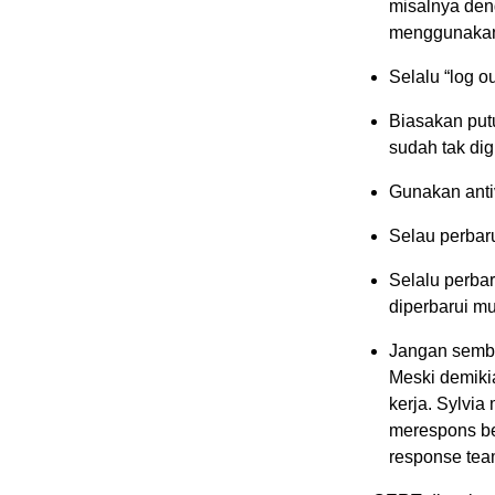
misalnya den
menggunakan “
Selalu “log o
Biasakan put
sudah tak di
Gunakan antiv
Selau perbaru
Selalu perbar
diperbarui mu
Jangan semba
Meski demikia
kerja. Sylvi
merespons be
response tea