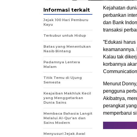
Kejahatan dun
Informasi terkait
perbankan inter
Jejak 100 Hari Pemburu
dan Bank Indon
Kayu
transaksi perba
Terkubur untuk Hidup
”Edukasi harus
Batas yang Menentukan
keamanannya. Pe
Nasib Bintang
Kalau tak diker
Padamnya Lentera
korbannya akan 
Malam
Communication 
Titik Temu di Ujung
Semesta
Menurut Donny,
pengguna perban
Keajaiban Makhluk Kecil
yang Menggetarkan
Akibatnya, mere
Dunia Sains
perangkat yang
memperbarui si
Membaca Rahasia Langit
Melalui Al-Qur’an dan
Sains Modern
Menyusuri Jejak Awal