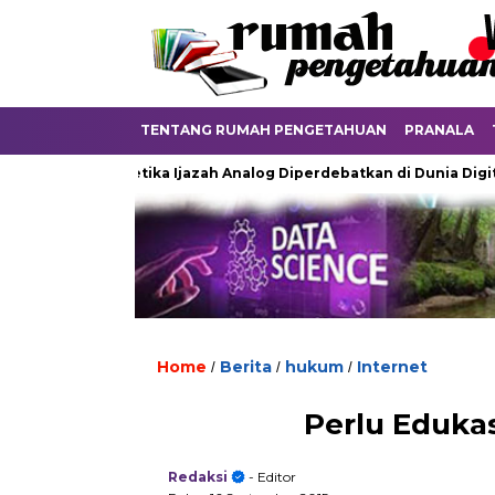
TENTANG RUMAH PENGETAHUAN
PRANALA
yu
Ketika Ijazah Analog Diperdebatkan di Dunia Digital
Home
Berita
hukum
Internet
/
/
/
Perlu Eduka
Redaksi
- Editor