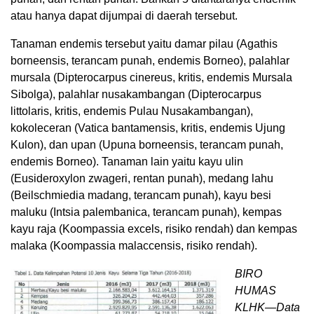
atau hanya dapat dijumpai di daerah tersebut.
Tanaman endemis tersebut yaitu damar pilau (Agathis
borneensis, terancam punah, endemis Borneo), palahlar
mursala (Dipterocarpus cinereus, kritis, endemis Mursala
Sibolga), palahlar nusakambangan (Dipterocarpus
littolaris, kritis, endemis Pulau Nusakambangan),
kokoleceran (Vatica bantamensis, kritis, endemis Ujung
Kulon), dan upan (Upuna borneensis, terancam punah,
endemis Borneo). Tanaman lain yaitu kayu ulin
(Eusideroxylon zwageri, rentan punah), medang lahu
(Beilschmiedia madang, terancam punah), kayu besi
maluku (Intsia palembanica, terancam punah), kempas
kayu raja (Koompassia excels, risiko rendah) dan kempas
malaka (Koompassia malaccensis, risiko rendah).
BIRO
HUMAS
KLHK—Data