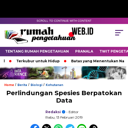
SCROLL TO CONTINUE WITH CONTENT
TENTANG RUMAH PENGETAHUAN
PRANALA
TWIT PENGET
Terkubur untuk Hidup
Batas yang Menentukan Nasib Bi
/
/
/
Home
Berita
Biologi
Kehutanan
Perlindungan Spesies Berpatokan
Data
Redaksi
- Editor
Rabu, 13 Februari 2019