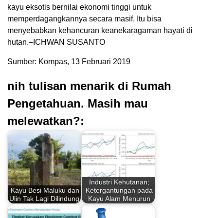
kayu eksotis bernilai ekonomi tinggi untuk
memperdagangkannya secara masif. Itu bisa
menyebabkan kehancuran keanekaragaman hayati di
hutan.–ICHWAN SUSANTO
Sumber: Kompas, 13 Februari 2019
nih tulisan menarik di Rumah
Pengetahuan. Masih mau
melewatkan?:
Industri Kehutanan;
Kayu Besi Maluku dan
Ketergantungan pada
Ulin Tak Lagi Dilindungi
Kayu Alam Menurun