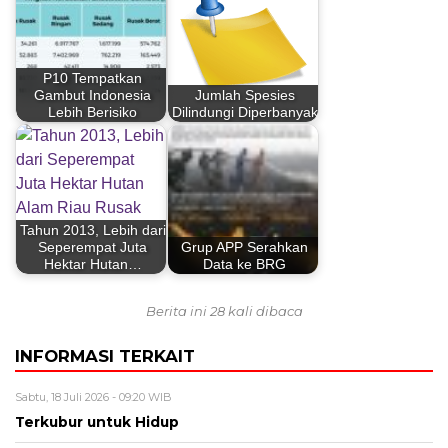
P10 Tempatkan
Gambut Indonesia
Jumlah Spesies
Lebih Berisiko
Dilindungi Diperbanyak
Tahun 2013, Lebih dari
Seperempat Juta
Grup APP Serahkan
Hektar Hutan…
Data ke BRG
Berita ini 28 kali dibaca
INFORMASI TERKAIT
Sabtu, 18 Juli 2026 - 09:20 WIB
Terkubur untuk Hidup