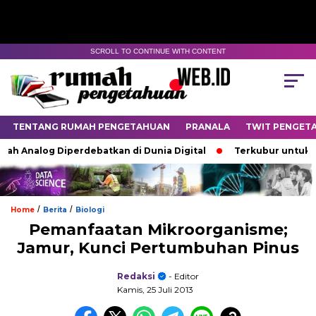
SCROLL TO CONTINUE WITH CONTENT
TENTANG RUMAH PENGETAHUAN
PRANALA
TWIT PENGET
h Analog Diperdebatkan di Dunia Digital
Terkubur untuk Hid
/
/
Home
Berita
Biologi
Pemanfaatan Mikroorganisme;
Jamur, Kunci Pertumbuhan Pinus
Redaksi
- Editor
Kamis, 25 Juli 2013