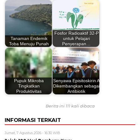
Fosfor Radioaktif 32-P
Tanaman Endemik
untuk Pelajari
Toba Menuju Punah
Penyerapan…
Pupuk Mikroba
Senyawa Episitoskirin A
Tingkatkan
Dikembangkan sebagai
Produktivitas
Antibiotik
Berita ini 111 kali dibaca
INFORMASI TERKAIT
Jumat, 7 Agustus 2026 - 16:30 WIB