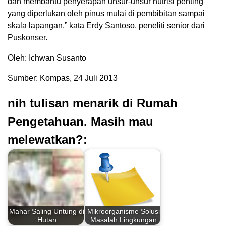
dan membantu penyerapan unsur-unsur nutrisi penting
yang diperlukan oleh pinus mulai di pembibitan sampai
skala lapangan,” kata Erdy Santoso, peneliti senior dari
Puskonser.
Oleh: Ichwan Susanto
Sumber: Kompas, 24 Juli 2013
nih tulisan menarik di Rumah
Pengetahuan. Masih mau
melewatkan?:
Mahar Saling Untung di
Mikroorganisme Solusi
Hutan
Masalah Lingkungan