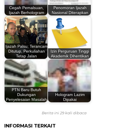
Cegah Pemalsuan,
Penomoran Ijazah
Ijazah Berhologram
Nasional Diterapkan
Ijazah Palsu; Terancam
Ditutup, Perkuliahan
Izin Perguruan Tinggi
Tetap Jalan
Akademik Dihentikan
PTN Baru Butuh
Dukungan
Hologram Lazim
Penyelesaian Masalah
Dipakai
Berita ini 29 kali dibaca
INFORMASI TERKAIT