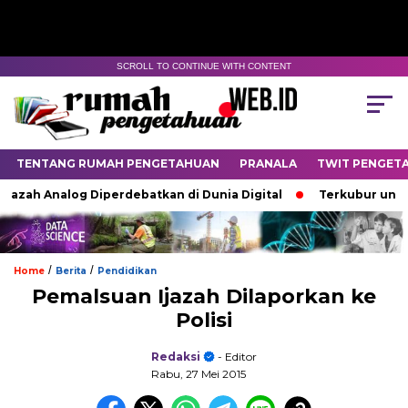
SCROLL TO CONTINUE WITH CONTENT
TENTANG RUMAH PENGETAHUAN
PRANALA
TWIT PENGET
ah Analog Diperdebatkan di Dunia Digital
Terkubur untuk Hi
/
/
Home
Berita
Pendidikan
Pemalsuan Ijazah Dilaporkan ke
Polisi
Redaksi
- Editor
Rabu, 27 Mei 2015