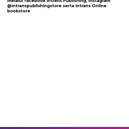
melalui
facebook Intrans Publishing
, Instagram
@intranspublishingstore
serta
Intrans Online
bookstore