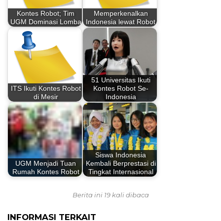
Kontes Robot; Tim
Memperkenalkan
UGM Dominasi Lomba
Indonesia lewat Robot
51 Universitas Ikuti
ITS Ikuti Kontes Robot
Kontes Robot Se-
di Mesir
Indonesia
Siswa Indonesia
UGM Menjadi Tuan
Kembali Berprestasi di
Rumah Kontes Robot
Tingkat Internasional
Berita ini 19 kali dibaca
INFORMASI TERKAIT