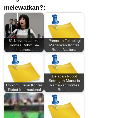
melewatkan?:
51 Universitas Ikuti
Pameran Teknologi
Kontes Robot Se-
Meriahkan Kontes
Indonesia
Robot Nasional
Delapan Robot
Setengah Manusia
Unikom Juarai Kontes
Ramaikan Kontes
Robot Internasional
Robot…