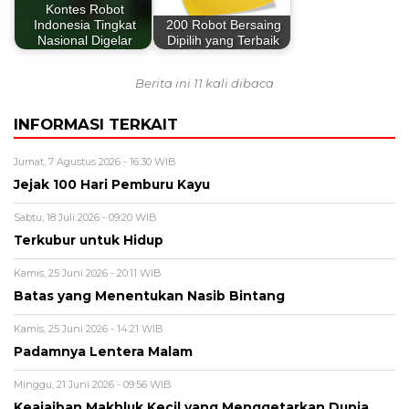
Kontes Robot
Indonesia Tingkat
200 Robot Bersaing
Nasional Digelar
Dipilih yang Terbaik
Berita ini 11 kali dibaca
INFORMASI TERKAIT
Jumat, 7 Agustus 2026 - 16:30 WIB
Jejak 100 Hari Pemburu Kayu
Sabtu, 18 Juli 2026 - 09:20 WIB
Terkubur untuk Hidup
Kamis, 25 Juni 2026 - 20:11 WIB
Batas yang Menentukan Nasib Bintang
Kamis, 25 Juni 2026 - 14:21 WIB
Padamnya Lentera Malam
Minggu, 21 Juni 2026 - 09:56 WIB
Keajaiban Makhluk Kecil yang Menggetarkan Dunia