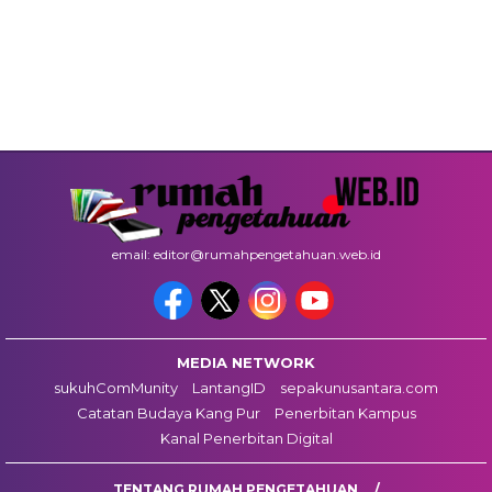
email: editor@rumahpengetahuan.web.id
MEDIA NETWORK
sukuhComMunity
LantangID
sepakunusantara.com
Catatan Budaya Kang Pur
Penerbitan Kampus
Kanal Penerbitan Digital
TENTANG RUMAH PENGETAHUAN