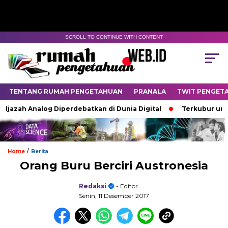
SCROLL TO CONTINUE WITH CONTENT
TENTANG RUMAH PENGETAHUAN
PRANALA
TWIT PENGET
zah Analog Diperdebatkan di Dunia Digital
Terkubur untuk H
/
Home
Berita
Orang Buru Berciri Austronesia
Redaksi
- Editor
Senin, 11 Desember 2017