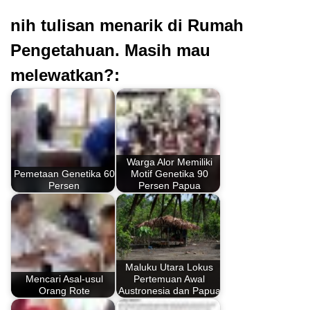
nih tulisan menarik di Rumah
Pengetahuan. Masih mau
melewatkan?:
Warga Alor Memiliki
Pemetaan Genetika 60
Motif Genetika 90
Persen
Persen Papua
Maluku Utara Lokus
Mencari Asal-usul
Pertemuan Awal
Orang Rote
Austronesia dan Papua