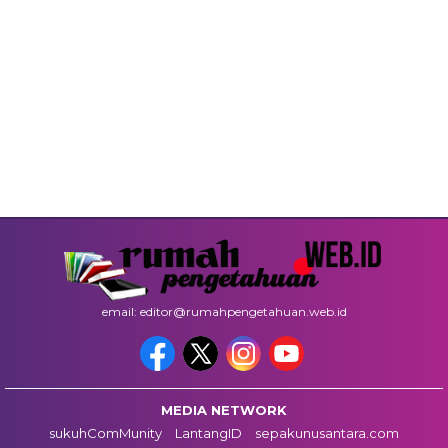
email: editor@rumahpengetahuan.web.id
MEDIA NETWORK
sukuhComMunity
LantangID
sepakunusantara.com