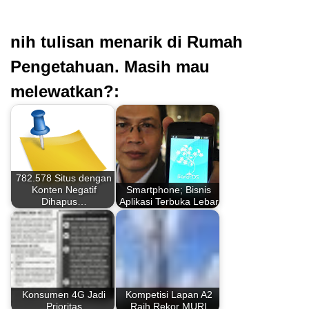
nih tulisan menarik di Rumah
Pengetahuan. Masih mau
melewatkan?:
782.578 Situs dengan
Konten Negatif
Smartphone; Bisnis
Dihapus…
Aplikasi Terbuka Lebar
Konsumen 4G Jadi
Kompetisi Lapan A2
Prioritas
Raih Rekor MURI