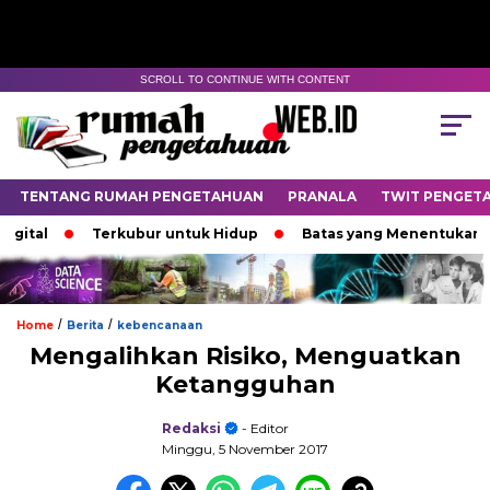
SCROLL TO CONTINUE WITH CONTENT
TENTANG RUMAH PENGETAHUAN
PRANALA
TWIT PENGET
l
Terkubur untuk Hidup
Batas yang Menentukan Nasib 
/
/
Home
Berita
kebencanaan
Mengalihkan Risiko, Menguatkan
Ketangguhan
Redaksi
- Editor
Minggu, 5 November 2017