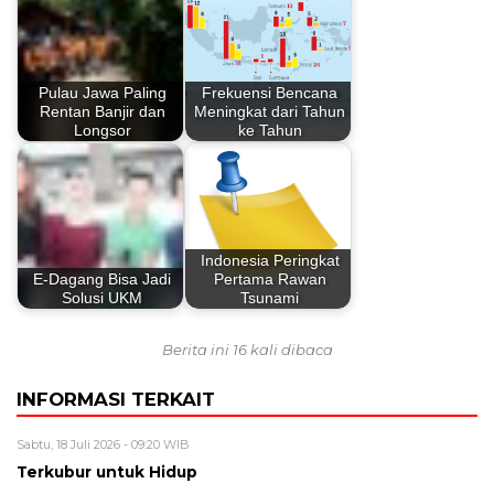
Pulau Jawa Paling
Frekuensi Bencana
Rentan Banjir dan
Meningkat dari Tahun
Longsor
ke Tahun
Indonesia Peringkat
E-Dagang Bisa Jadi
Pertama Rawan
Solusi UKM
Tsunami
Berita ini 16 kali dibaca
INFORMASI TERKAIT
Sabtu, 18 Juli 2026 - 09:20 WIB
Terkubur untuk Hidup