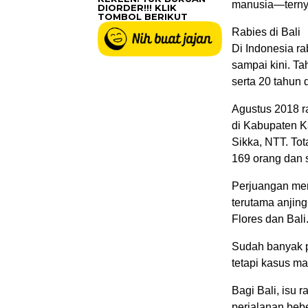
manusia—ternya
DIORDER!!! KLIK
TOMBOL BERIKUT
Rabies di Bali
Di Indonesia r
sampai kini. Ta
serta 20 tahun
Agustus 2018 r
di Kabupaten K
Sikka, NTT. Tot
169 orang dan 
Perjuangan men
terutama anjing
Flores dan Bali
Sudah banyak pe
tetapi kasus ma
Bagi Bali, isu 
perjalanan bebe