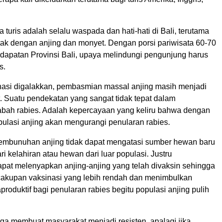
a turis adalah selalu waspada dan hati-hati di Bali, terutama
tak dengan anjing dan monyet. Dengan porsi pariwisata 60-70
ndapatan Provinsi Bali, upaya melindungi pengunjung harus
s.
asi digalakkan, pembasmian massal anjing masih menjadi
. Suatu pendekatan yang sangat tidak tepat dalam
ah rabies. Adalah kepercayaan yang keliru bahwa dengan
ulasi anjing akan mengurangi penularan rabies.
embunuhan anjing tidak dapat mengatasi sumber hewan baru
ri kelahiran atau hewan dari luar populasi. Justru
at melenyapkan anjing-anjing yang telah divaksin sehingga
akupan vaksinasi yang lebih rendah dan menimbulkan
produktif bagi penularan rabies begitu populasi anjing pulih
a membuat masyarakat menjadi resisten, apalagi jika