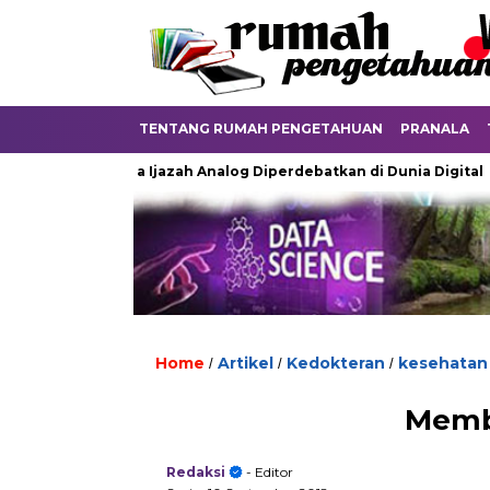
TENTANG RUMAH PENGETAHUAN
PRANALA
Ketika Ijazah Analog Diperdebatkan di Dunia Digital
Te
Home
Artikel
Kedokteran
kesehatan
/
/
/
Memb
Redaksi
- Editor