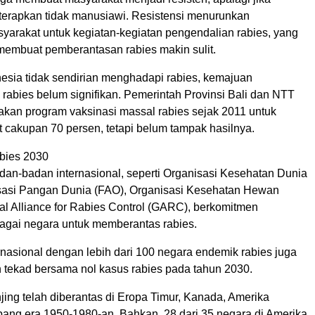
terapkan tidak manusiawi. Resistensi menurunkan
yarakat untuk kegiatan-kegiatan pengendalian rabies, yang
membuat pemberantasan rabies makin sulit.
esia tidak sendirian menghadapi rabies, kemajuan
rabies belum signifikan. Pemerintah Provinsi Bali dan NTT
akan program vaksinasi massal rabies sejak 2011 untuk
 cakupan 70 persen, tetapi belum tampak hasilnya.
abies 2030
dan-badan internasional, seperti Organisasi Kesehatan Dunia
sasi Pangan Dunia (FAO), Organisasi Kesehatan Hewan
al Alliance for Rabies Control (GARC), berkomitmen
gai negara untuk memberantas rabies.
rnasional dengan lebih dari 100 negara endemik rabies juga
 tekad bersama nol kasus rabies pada tahun 2030.
ing telah diberantas di Eropa Timur, Kanada, Amerika
epang era 1950-1980-an. Bahkan, 28 dari 35 negara di Amerika