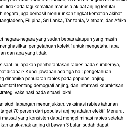
n, tidak ada lagi kematian manusia akibat anjing tertular
h negara juga berhasil menurunkan tingkat kematian akibat
 Bangladesh, Filipina, Sri Lanka, Tanzania, Vietnam, dan Afrika
i negara-negara yang sudah bebas ataupun yang masih
 menghasilkan pengetahuan kolektif untuk mengetahui apa
lan dan apa yang tidak.
is saat ini, apakah pemberantasan rabies pada sumbernya,
apat dicapai? Kunci jawaban ada tiga hal: pengetahuan
tang dinamika penularan rabies pada populasi anjing,
ntitatif tentang demografi anjing, dan informasi kepraktisan
strategi vaksinasi pada situasi lokal.
an studi lapangan menunjukkan, vaksinasi rabies tahunan
arget 70 persen dari populasi anjing adalah efektif. Menurut
 massal yang konsisten dapat mengeliminasi rabies setelah
hkan anak-anak anjing di bawah 3 bulan sudah dapat