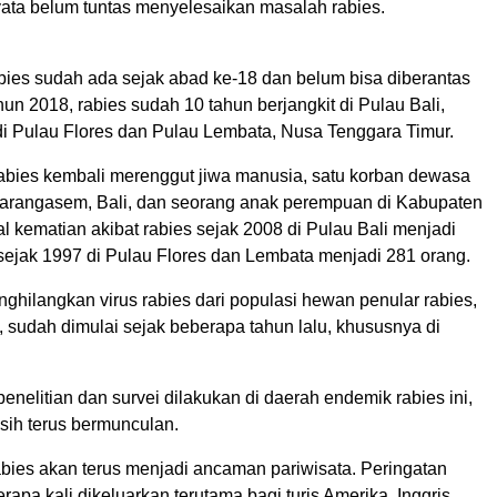
ta belum tuntas menyelesaikan masalah rabies.
abies sudah ada sejak abad ke-18 dan belum bisa diberantas
hun 2018, rabies sudah 10 tahun berjangkit di Pulau Bali,
 di Pulau Flores dan Pulau Lembata, Nusa Tenggara Timur.
abies kembali merenggut jiwa manusia, satu korban dewasa
arangasem, Bali, dan seorang anak perempuan di Kabupaten
al kematian akibat rabies sejak 2008 di Pulau Bali menjadi
sejak 1997 di Pulau Flores dan Lembata menjadi 281 orang.
ghilangkan virus rabies dari populasi hewan penular rabies,
, sudah dimulai sejak beberapa tahun lalu, khususnya di
.
nelitian dan survei dilakukan di daerah endemik rabies ini,
sih terus bermunculan.
rabies akan terus menjadi ancaman pariwisata. Peringatan
rapa kali dikeluarkan terutama bagi turis Amerika, Inggris,