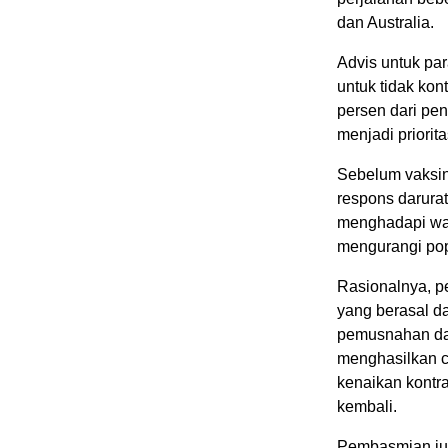
dan Australia.
Advis untuk par
untuk tidak kon
persen dari pe
menjadi priorita
Sebelum vaksin
respons darurat
menghadapi wab
mengurangi pop
Rasionalnya, p
yang berasal da
pemusnahan dap
menghasilkan c
kenaikan kontra
kembali.
Pembasmian jug