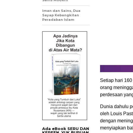
Sains Modern
Iman dan Sains, Dua
Sayap Kebangkitan
Peradaban Islam
Setiap hari 160
orang meninggal
perdesaan yang
Dunia dahulu p
oleh Louis Pas
dengan meningk
menyiapkan bah
Ada eBook SERU DAN
KEREEN. YUK BURUAN