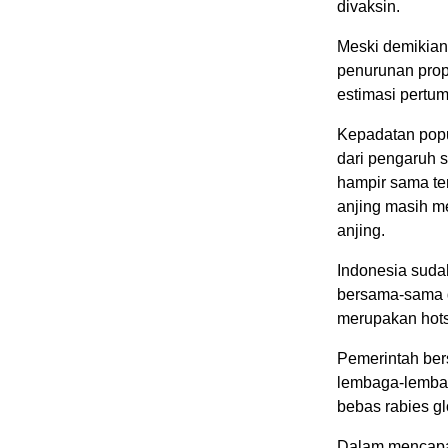
divaksin.
Meski demikian,
penurunan propo
estimasi pertu
Kepadatan popul
dari pengaruh s
hampir sama ter
anjing masih m
anjing.
Indonesia suda
bersama-sama d
merupakan hots
Pemerintah be
lembaga-lembag
bebas rabies gl
Dalam mencapai 