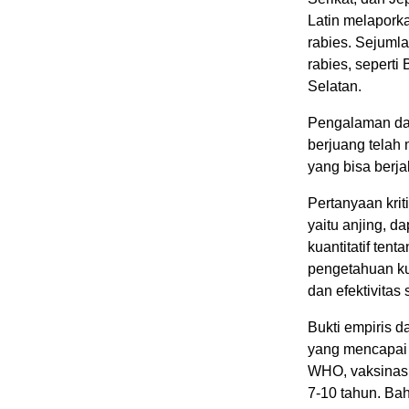
Latin melaporka
rabies. Sejumla
rabies, seperti
Selatan.
Pengalaman dar
berjuang telah
yang bisa berja
Pertanyaan krit
yaitu anjing, d
kuantitatif ten
pengetahuan kua
dan efektivitas 
Bukti empiris d
yang mencapai t
WHO, vaksinasi
7-10 tahun. Ba