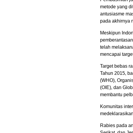
metode yang di
antusiasme mas
pada akhirnya 
Meskipun Indon
pemberantasan 
telah melaksan
mencapai target
Target bebas r
Tahun 2015, ba
(WHO), Organi
(OIE), dan Glob
membantu pelba
Komunitas inte
medeklarasikan
Rabies pada anj
Serikat, dan J