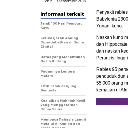
Senin, 10 September 2018
Penyakit rabie
Informasi terkait
Babylonia 2300
Jejak 100 Hari Pemburu
Yunani kuno.
Kayu
Naskah kuno me
Ketika Ijazah Analog
Diperdebatkan di Dunia
dan Hippocrates
Digital
dan naskah kedo
Batas yang Menentukan
Perancis, Inggr
Nasib Bintang
Rabies 95 perse
Padamnya Lentera
Malam
penduduk dunia s
55.000 orang m
Titik Temu di Ujung
kematian di Afr
Semesta
Keajaiban Makhluk Kecil
yang Menggetarkan
Dunia Sains
Membaca Rahasia Langit
Melalui Al-Qur’an dan