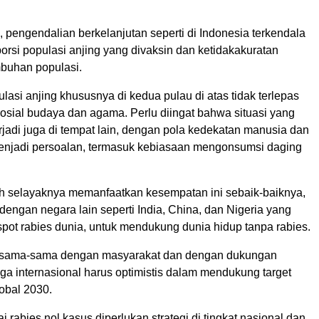
 pengendalian berkelanjutan seperti di Indonesia terkendala
rsi populasi anjing yang divaksin dan ketidakakuratan
mbuhan populasi.
asi anjing khususnya di kedua pulau di atas tidak terlepas
osial budaya dan agama. Perlu diingat bahwa situasi yang
jadi juga di tempat lain, dengan pola kedekatan manusia dan
enjadi persoalan, termasuk kebiasaan mengonsumsi daging
h selayaknya memanfaatkan kesempatan ini sebaik-baiknya,
engan negara lain seperti India, China, dan Nigeria yang
pot rabies dunia, untuk mendukung dunia hidup tanpa rabies.
rsama-sama dengan masyarakat dan dengan dukungan
a internasional harus optimistis dalam mendukung target
obal 2030.
rabies nol kasus diperlukan strategi di tingkat nasional dan