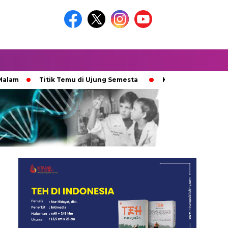
Titik Temu di Ujung Semesta
Ketika Ijazah Analog Diperde