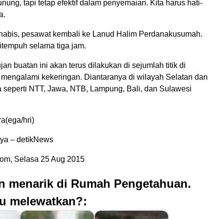
nung, tapi tetap efektif dalam penyemaian. Kita harus hati-
a.
habis, pesawat kembali ke Lanud Halim Perdanakusumah.
tempuh selama tiga jam.
n buatan ini akan terus dilakukan di sejumlah titik di
 mengalami kekeringan. Diantaranya di wilayah Selatan dan
a seperti NTT, Jawa, NTB, Lampung, Bali, dan Sulawesi
a(ega/hri)
ya – detikNews
com, Selasa 25 Aug 2015
an menarik di Rumah Pengetahuan.
u melewatkan?: