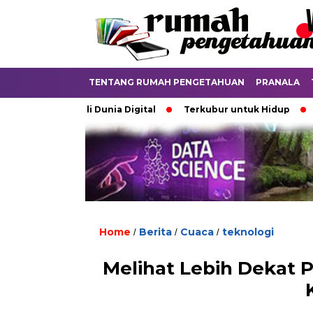
TENTANG RUMAH PENGETAHUAN
PRANALA
batkan di Dunia Digital
Terkubur untuk Hidup
Batas ya
Home
Berita
Cuaca
teknologi
/
/
/
Melihat Lebih Dekat 