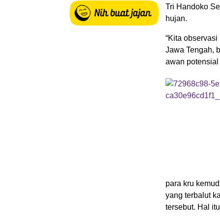
Tri Handoko Set
hujan.
“Kita observasi 
Jawa Tengah, b
awan potensial 
para kru kemud
yang terbalut k
tersebut. Hal it