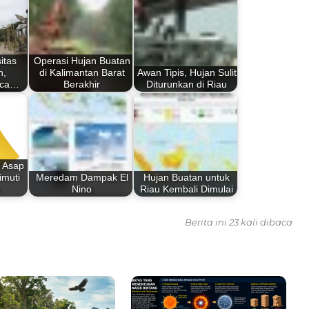
itas
Operasi Hujan Buatan
n,
di Kalimantan Barat
Awan Tipis, Hujan Sulit
aca…
Berakhir
Diturunkan di Riau
t Asap
imuti
Meredam Dampak El
Hujan Buatan untuk
Nino
Riau Kembali Dimulai
Berita ini 23 kali dibaca