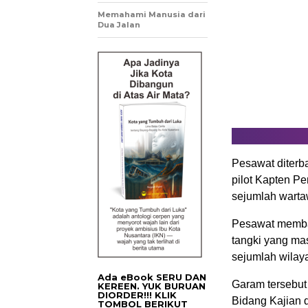
Memahami Manusia dari
Dua Jalan
Pesawat diterba
pilot Kapten P
sejumlah warta
Pesawat membaw
tangki yang mas
sejumlah wilay
Ada eBook SERU DAN
Garam tersebut
KEREEN. YUK BURUAN
DIORDER!!! KLIK
Bidang Kajian
TOMBOL BERIKUT