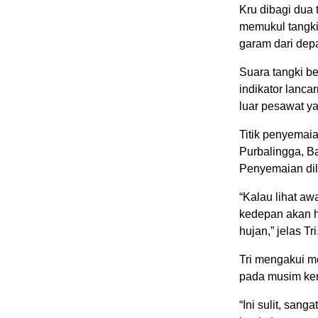
Kru dibagi dua 
memukul tangki
garam dari depa
Suara tangki b
indikator lanca
luar pesawat y
Titik penyemaia
Purbalingga, 
Penyemaian dil
“Kalau lihat aw
kedepan akan h
hujan,” jelas Tri
Tri mengakui m
pada musim kema
“Ini sulit, san