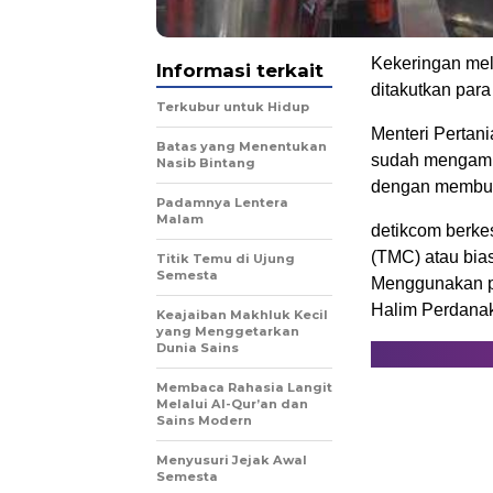
Kekeringan mel
Informasi terkait
ditakutkan par
Terkubur untuk Hidup
Menteri Pertan
Batas yang Menentukan
sudah mengambi
Nasib Bintang
dengan membua
Padamnya Lentera
Malam
detikcom berke
(TMC) atau bia
Titik Temu di Ujung
Semesta
Menggunakan p
Halim Perdanak
Keajaiban Makhluk Kecil
yang Menggetarkan
Dunia Sains
Membaca Rahasia Langit
Melalui Al-Qur’an dan
Sains Modern
Menyusuri Jejak Awal
Semesta