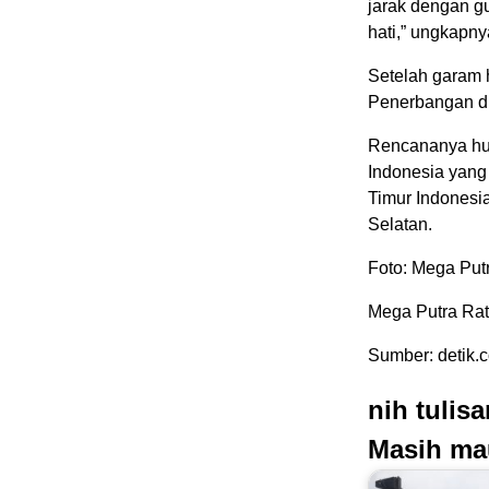
jarak dengan gu
hati,” ungkapny
Setelah garam 
Penerbangan di
Rencananya huja
Indonesia yang
Timur Indonesi
Selatan.
Foto: Mega Putr
Mega Putra Rat
Sumber: detik.
nih tulis
Masih ma