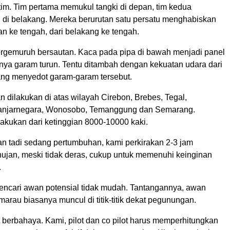
tim. Tim pertama memukul tangki di depan, tim kedua
 di belakang. Mereka berurutan satu persatu menghabiskan
n ke tengah, dari belakang ke tengah.
ergemuruh bersautan. Kaca pada pipa di bawah menjadi panel
rnya garam turun. Tentu ditambah dengan kekuatan udara dari
ang menyedot garam-garam tersebut.
n dilakukan di atas wilayah Cirebon, Brebes, Tegal,
Banjarnegara, Wonosobo, Temanggung dan Semarang.
akukan dari ketinggian 8000-10000 kaki.
an tadi sedang pertumbuhan, kami perkirakan 2-3 jam
ujan, meski tidak deras, cukup untuk memenuhi keinginan
.
encari awan potensial tidak mudah. Tantangannya, awan
rau biasanya muncul di titik-titik dekat pegunungan.
gat berbahaya. Kami, pilot dan co pilot harus memperhitungkan