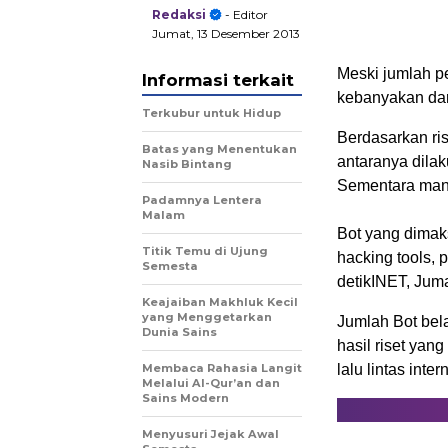
Redaksi
- Editor
Jumat, 13 Desember 2013
Meski jumlah p
Informasi terkait
kebanyakan dar
Terkubur untuk Hidup
Berdasarkan rise
Batas yang Menentukan
antaranya dilak
Nasib Bintang
Sementara man
Padamnya Lentera
Malam
Bot yang dima
Titik Temu di Ujung
hacking tools, 
Semesta
detikINET, Juma
Keajaiban Makhluk Kecil
yang Menggetarkan
Jumlah Bot bel
Dunia Sains
hasil riset ya
Membaca Rahasia Langit
lalu lintas inte
Melalui Al-Qur’an dan
Sains Modern
Menyusuri Jejak Awal