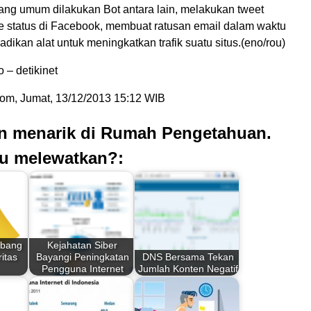
ang umum dilakukan Bot antara lain, melakukan tweet
te status di Facebook, membuat ratusan email dalam waktu
jadikan alat untuk meningkatkan trafik suatu situs.(eno/rou)
 – detikinet
com, Jumat, 13/12/2013 15:12 WIB
an menarik di Rumah Pengetahuan.
u melewatkan?:
mbang
Kejahatan Siber
itas
Bayangi Peningkatan
DNS Bersama Tekan
Pengguna Internet
Jumlah Konten Negatif