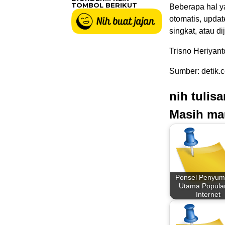
TOMBOL BERIKUT
Beberapa hal y
otomatis, upda
singkat, atau di
Trisno Heriyanto
Sumber: detik.
nih tulis
Masih ma
Ponsel Penyu
Utama Popular
Internet