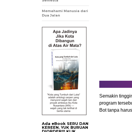
Semesta
Memahami Manusia dari
Dua Jalan
Semakin tinggi
program terseb
Bot tanpa haru
Ada eBook SERU DAN
KEREEN. YUK BURUAN
DIORDER!!! KLIK