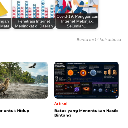
Covid-19, Penggunaan
engan
Penetrasi Internet
Internet Melonjak,
 Mata
Meningkat di Daerah
Sejumlah…
Berita ini 14 kali dibaca
Artikel
r untuk Hidup
Batas yang Menentukan Nasib
Bintang