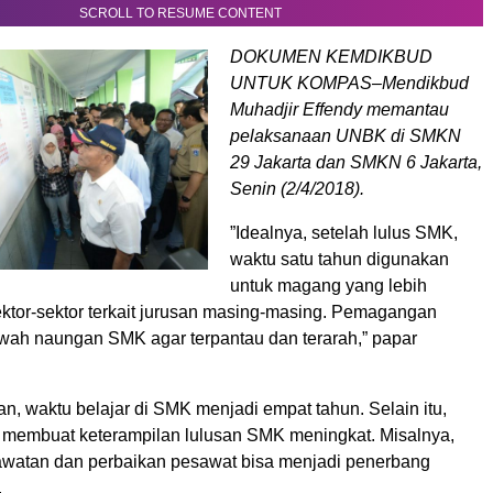
SCROLL TO RESUME CONTENT
DOKUMEN KEMDIKBUD
UNTUK KOMPAS–Mendikbud
Muhadjir Effendy memantau
pelaksanaan UNBK di SMKN
29 Jakarta dan SMKN 6 Jakarta,
Senin (2/4/2018).
”Idealnya, setelah lulus SMK,
waktu satu tahun digunakan
untuk magang yang lebih
ktor-sektor terkait jurusan masing-masing. Pemagangan
awah naungan SMK agar terpantau dan terarah,” papar
, waktu belajar di SMK menjadi empat tahun. Selain itu,
a membuat keterampilan lulusan SMK meningkat. Misalnya,
erawatan dan perbaikan pesawat bisa menjadi penerbang
.