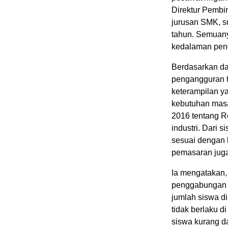
Direktur Pemb
jurusan SMK, s
tahun. Semuany
kedalaman pen
Berdasarkan da
pengangguran t
keterampilan y
kebutuhan masa
2016 tentang R
industri. Dari 
sesuai dengan 
pemasaran juga 
Ia mengatakan,
penggabungan S
jumlah siswa di 
tidak berlaku d
siswa kurang da