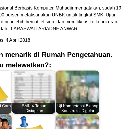
Nasional Berbasis Komputer, Muhadjir mengatakan, sudah 19
100 persen melaksanakan UNBK untuk tingkat SMK. Ujian
dinilai lebih hemat, efisien, dan memiliki risiko kebocoran
rendah.–LARASWATI ARIADNE ANWAR
, 4 April 2018
an menarik di Rumah Pengetahuan.
u melewatkan?:
i Cara
SMK 4 Tahun
Uji Kompetensi Bidang
Disiapkan
Konstruksi Digelar