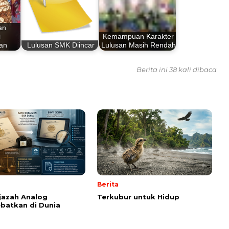
an
i
Kemampuan Karakter
an
Lulusan SMK Diincar
Lulusan Masih Rendah
Berita ini 38 kali dibaca
Berita
Ijazah Analog
Terkubur untuk Hidup
batkan di Dunia