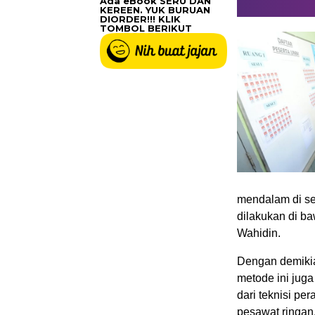
Ada eBook SERU DAN
KEREEN. YUK BURUAN
DIORDER!!! KLIK
TOMBOL BERIKUT
mendalam di se
dilakukan di b
Wahidin.
Dengan demikian
metode ini jug
dari teknisi p
pesawat ringan