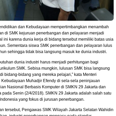
endidikan dan Kebudayaan mempertimbangkan menambah
an di SMK kejuruan penerbangan dan pelayaran menjadi
l ini karena dunia kerja di bidang tersebut memiliki batas usia
un. Sementara siswa SMK penerbangan dan pelayaran lulus
ahun sehingga tidak bisa langsung masuk ke dunia industri.
utuhan dunia industri harus menjadi perhitungan bagi
rikulum SMK. Sebisa mungkin, lulusan SMK bisa langsung
 di bidang-bidang yang mereka pelajari,” kata Menteri
 Kebudayaan Muhadjir Efendy di sela-sela peninjauan
ian Nasional Berbasis Komputer di SMKN 29 Jakarta dan
 pada Senin (2/4/2018). SMKN 29 Jakarta adalah salah satu
 Indonesia yang fokus di jurusan penerbangan.
n tersebut, Pengawas SMK Wilayah Jakarta Selatan Wahidin
kan, industri penerbangan mengacu pada standar