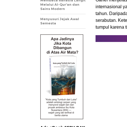
Membaca Rahasia Langit
Melalui Al-Qur’an dan
internasional 
Sains Modern
tahun. Daripad
Menyusuri Jejak Awal
serabutan. Kete
Semesta
tumpul karena t