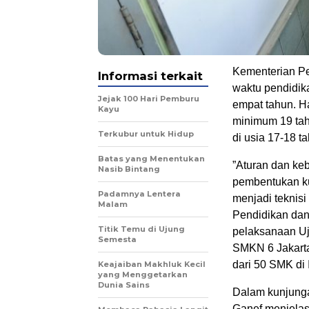
Kementerian P
Informasi terkait
waktu pendidik
Jejak 100 Hari Pemburu
empat tahun. Ha
Kayu
minimum 19 tah
Terkubur untuk Hidup
di usia 17-18 t
Batas yang Menentukan
”Aturan dan keb
Nasib Bintang
pembentukan ku
Padamnya Lentera
menjadi teknisi
Malam
Pendidikan dan
Titik Temu di Ujung
pelaksanaan Uj
Semesta
SMKN 6 Jakarta
dari 50 SMK di
Keajaiban Makhluk Kecil
yang Menggetarkan
Dunia Sains
Dalam kunjunga
Ganef menjelas