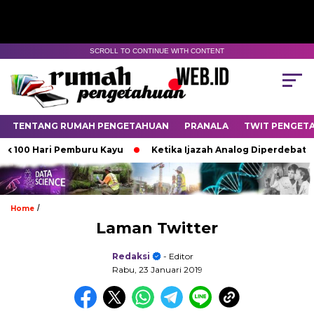
SCROLL TO CONTINUE WITH CONTENT
TENTANG RUMAH PENGETAHUAN
PRANALA
TWIT PENGET
 100 Hari Pemburu Kayu
Ketika Ijazah Analog Diperdebatkan d
/
Home
Laman Twitter
Redaksi
- Editor
Rabu, 23 Januari 2019