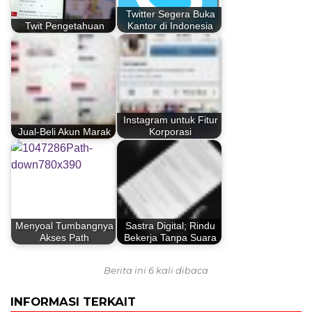
Twitter Segera Buka
Twit Pengetahuan
Kantor di Indonesia
Instagram untuk Fitur
Jual-Beli Akun Marak
Korporasi
Menyoal Tumbangnya
Sastra Digital; Rindu
Akses Path
Bekerja Tanpa Suara
Berita ini 6 kali dibaca
INFORMASI TERKAIT