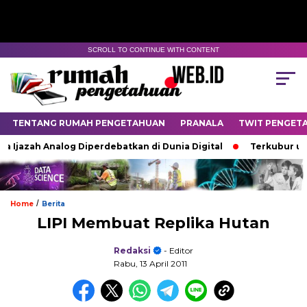
SCROLL TO CONTINUE WITH CONTENT
TENTANG RUMAH PENGETAHUAN
PRANALA
TWIT PENGET
Ijazah Analog Diperdebatkan di Dunia Digital
Terkubur untuk
/
Home
Berita
LIPI Membuat Replika Hutan
Redaksi
- Editor
Rabu, 13 April 2011