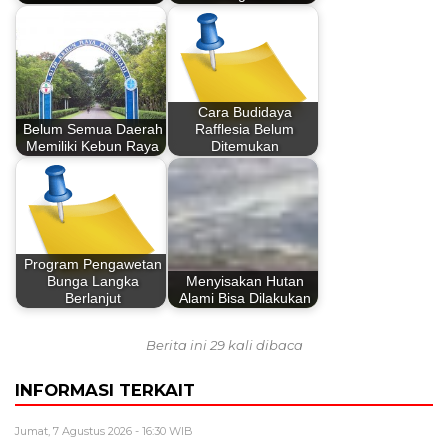
Cara Budidaya
Belum Semua Daerah
Rafflesia Belum
Memiliki Kebun Raya
Ditemukan
Program Pengawetan
Bunga Langka
Menyisakan Hutan
Berlanjut
Alami Bisa Dilakukan
Berita ini 29 kali dibaca
INFORMASI TERKAIT
Jumat, 7 Agustus 2026 - 16:30 WIB