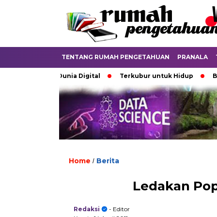
TENTANG RUMAH PENGETAHUAN
PRANALA
batkan di Dunia Digital
Terkubur untuk Hidup
Batas y
Home
Berita
/
Ledakan Pop
Redaksi
- Editor