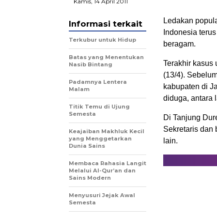
Kamis, 14 April 2011
Ledakan populas
Informasi terkait
Indonesia teru
Terkubur untuk Hidup
beragam.
Batas yang Menentukan
Terakhir kasus 
Nasib Bintang
(13/4). Sebelum
Padamnya Lentera
kabupaten di J
Malam
diduga, antara 
Titik Temu di Ujung
Semesta
Di Tanjung Dur
Sekretaris dan
Keajaiban Makhluk Kecil
yang Menggetarkan
lain.
Dunia Sains
Membaca Rahasia Langit
Melalui Al-Qur’an dan
Sains Modern
Menyusuri Jejak Awal
Semesta