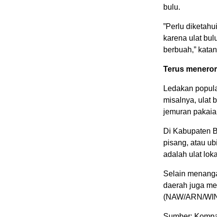
bulu.
”Perlu diketah
karena ulat bu
berbuah,” katan
Terus meneror
Ledakan populas
misalnya, ulat 
jemuran pakaia
Di Kabupaten B
pisang, atau ubi
adalah ulat lok
Selain menanga
daerah juga me
(NAW/ARN/WIN
Sumber: Kompas