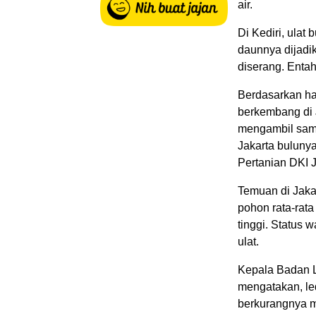
air.
Di Kediri, ulat
daunnya dijadi
diserang. Entah
Berdasarkan has
berkembang di 
mengambil sampe
Jakarta bulunya
Pertanian DKI J
Temuan di Jakar
pohon rata-rata
tinggi. Status 
ulat.
Kepala Badan L
mengatakan, le
berkurangnya m