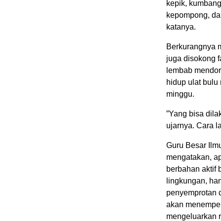
kepik, kumbang,
kepompong, dan 
katanya.
Berkurangnya m
juga disokong 
lembab mendoro
hidup ulat bulu
minggu.
”Yang bisa dila
ujarnya. Cara 
Guru Besar Ilm
mengatakan, ap
berbahan aktif b
lingkungan, han
penyemprotan di
akan menempel 
mengeluarkan 