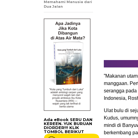
Memahami Manusia dari
Dua Jalan
”Makanan utama
manggaan. Pert
serangga pada 
Indonesia, Rosh
Ulat bulu di se
Kudus, umumny
Ada eBook SERU DAN
KEREEN. YUK BURUAN
mindi di Banyu
DIORDER!!! KLIK
TOMBOL BERIKUT
berkembang pa