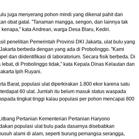
 bulu juga menyerang pohon mindi yang dikenal pahit dan
kan obat gatal. ”Tanaman mangga, sengon, dan lainnya tak
 kenapa,” kata Andrean, warga Desa Blaru, Kediri.
il penelitian Pemerintah Provinsi DKI Jakarta, ulat bulu yang
Jakarta berbeda dengan yang ada di Probolinggo. ”Kami
l dan diidentifikasi di laboratorium. Secara fisik berbeda. Di
 lebat, di Probolinggo tidak,” kata Kepala Dinas Kelautan dan
akarta Ipih Ruyani.
ta Barat, populasi ulat diperkirakan 1.800 ekor karena satu
 terdapat 60 ulat. Jumlah itu belum masuk status waspada
waspada tingkat tinggi kalau populasi per pohon mencapai 800
itbang Pertanian Kementerian Pertanian Haryono
dakan populasi ulat bulu pada dasarnya disebabkan
usuh alami di alam, seperti burung pemangsa serangga,