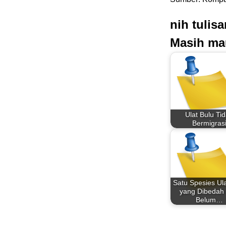
nih tulis
Masih ma
Ulat Bulu Ti
Bermigras
Satu Spesies Ula
yang Dibedah 
Belum…