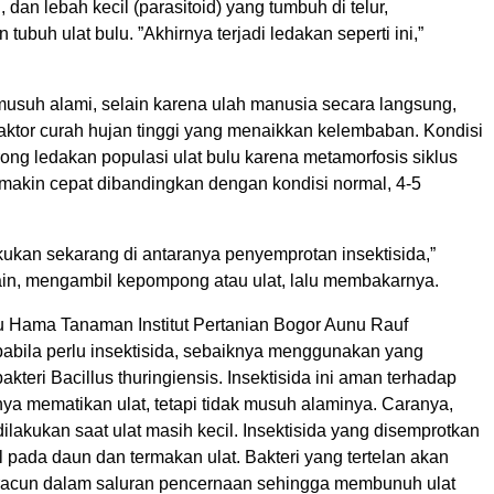
 dan lebah kecil (parasitoid) yang tumbuh di telur,
tubuh ulat bulu. ”Akhirnya terjadi ledakan seperti ini,”
usuh alami, selain karena ulah manusia secara langsung,
faktor curah hujan tinggi yang menaikkan kelembaban. Kondisi
ng ledakan populasi ulat bulu karena metamorfosis siklus
 makin cepat dibandingkan dengan kondisi normal, 4-5
kukan sekarang di antaranya penyemprotan insektisida,”
lain, mengambil kepompong atau ulat, lalu membakarnya.
u Hama Tanaman Institut Pertanian Bogor Aunu Rauf
abila perlu insektisida, sebaiknya menggunakan yang
akteri Bacillus thuringiensis. Insektisida ini aman terhadap
ya mematikan ulat, tetapi tidak musuh alaminya. Caranya,
lakukan saat ulat masih kecil. Insektisida yang disemprotkan
pada daun dan termakan ulat. Bakteri yang tertelan akan
racun dalam saluran pencernaan sehingga membunuh ulat