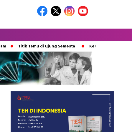
Titik Temu di Ujung Semesta
Ketika Ijazah Analog Diperde