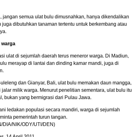
ui, jangan semua ulat bulu dimusnahkan, hanya dikendalikan
lu juga dibutuhkan tanaman tertentu untuk berkembang atau
ya.
 warga
i ulat di sejumlah daerah terus meneror warga. Di Madiun,
bulu merayap di lantai dan dinding kamar mandi, juga di
n.
uleleng dan Gianyar, Bali, ulat bulu memakan daun mangga,
 jalar milik warga. Menurut penelitian sementara, ulat bulu itu
al, bukan yang bermigrasi dari Pulau Jawa.
ni ledakan populasi secara mandiri, warga di sejumlah
minta pemerintah turun tangan.
/DIA/NIK/ODY/UTI/DEN)
, 14 April 2011