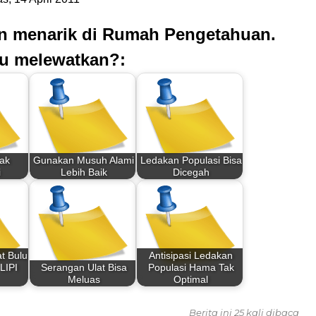
an menarik di Rumah Pengetahuan.
u melewatkan?:
dak
Gunakan Musuh Alami
Ledakan Populasi Bisa
i
Lebih Baik
Dicegah
t Bulu
Antisipasi Ledakan
LIPI
Serangan Ulat Bisa
Populasi Hama Tak
Meluas
Optimal
Berita ini 25 kali dibaca