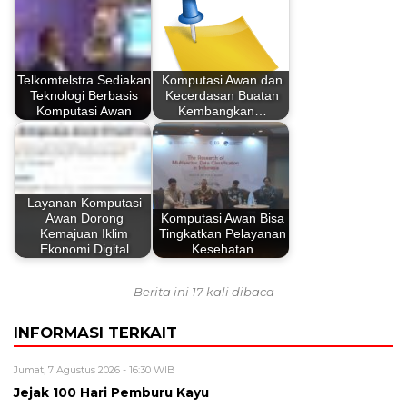
Telkomtelstra Sediakan
Komputasi Awan dan
Teknologi Berbasis
Kecerdasan Buatan
Komputasi Awan
Kembangkan…
Layanan Komputasi
Awan Dorong
Komputasi Awan Bisa
Kemajuan Iklim
Tingkatkan Pelayanan
Ekonomi Digital
Kesehatan
Berita ini 17 kali dibaca
INFORMASI TERKAIT
Jumat, 7 Agustus 2026 - 16:30 WIB
Jejak 100 Hari Pemburu Kayu