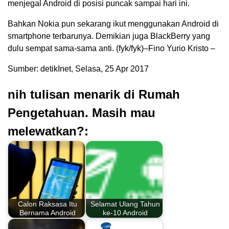
menjegal Android di posisi puncak sampai hari ini.
Bahkan Nokia pun sekarang ikut menggunakan Android di
smartphone terbarunya. Demikian juga BlackBerry yang
dulu sempat sama-sama anti. (fyk/fyk)–Fino Yurio Kristo –
Sumber: detikInet, Selasa, 25 Apr 2017
nih tulisan menarik di Rumah
Pengetahuan. Masih mau
melewatkan?:
Calon Raksasa Itu
Selamat Ulang Tahun
Bernama Android
ke-10 Android