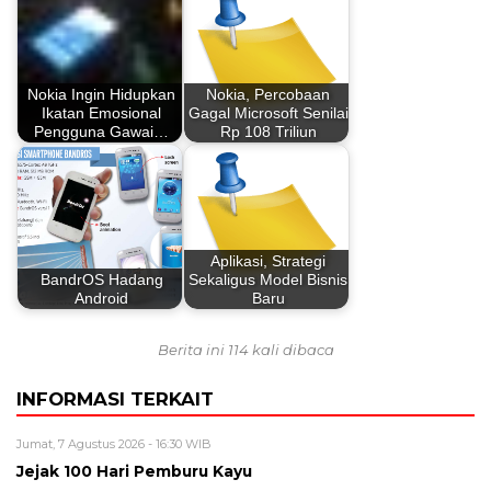
Nokia Ingin Hidupkan
Nokia, Percobaan
Ikatan Emosional
Gagal Microsoft Senilai
Pengguna Gawai…
Rp 108 Triliun
Aplikasi, Strategi
BandrOS Hadang
Sekaligus Model Bisnis
Android
Baru
Berita ini 114 kali dibaca
INFORMASI TERKAIT
Jumat, 7 Agustus 2026 - 16:30 WIB
Jejak 100 Hari Pemburu Kayu