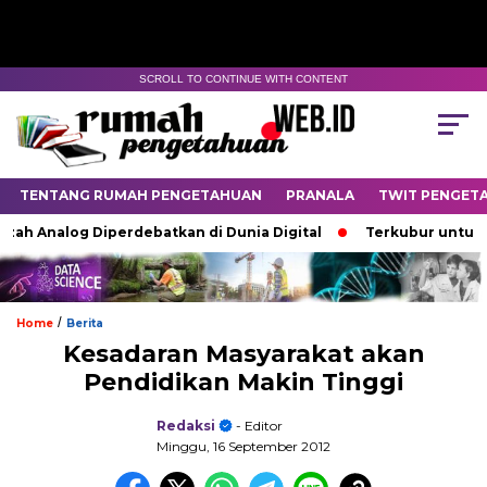
SCROLL TO CONTINUE WITH CONTENT
TENTANG RUMAH PENGETAHUAN
PRANALA
TWIT PENGET
h Analog Diperdebatkan di Dunia Digital
Terkubur untuk Hid
/
Home
Berita
Kesadaran Masyarakat akan
Pendidikan Makin Tinggi
Redaksi
- Editor
Minggu, 16 September 2012