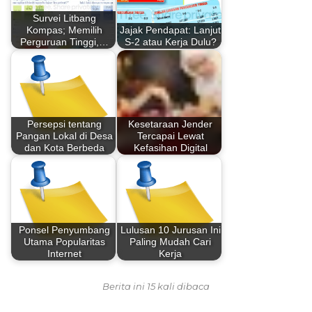
Survei Litbang
Kompas; Memilih
Jajak Pendapat: Lanjut
Perguruan Tinggi,…
S-2 atau Kerja Dulu?
Persepsi tentang
Kesetaraan Jender
Pangan Lokal di Desa
Tercapai Lewat
dan Kota Berbeda
Kefasihan Digital
Ponsel Penyumbang
Lulusan 10 Jurusan Ini
Utama Popularitas
Paling Mudah Cari
Internet
Kerja
Berita ini 15 kali dibaca