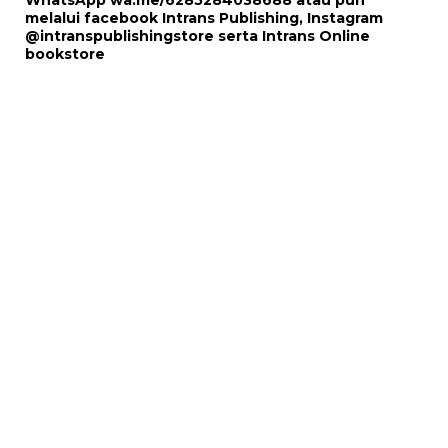
WhatsApp
wa.me/6285284038688
atau pun
melalui
facebook Intrans Publishing
, Instagram
@intranspublishingstore
serta
Intrans Online
bookstore