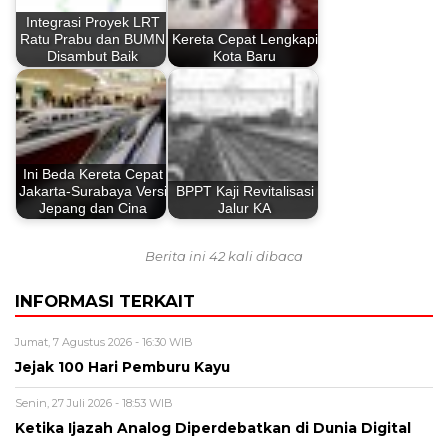
Integrasi Proyek LRT
Ratu Prabu dan BUMN
Kereta Cepat Lengkapi
Disambut Baik
Kota Baru
Ini Beda Kereta Cepat
Jakarta-Surabaya Versi
BPPT Kaji Revitalisasi
Jepang dan Cina
Jalur KA
Berita ini 42 kali dibaca
INFORMASI TERKAIT
Jumat, 7 Agustus 2026 - 16:30 WIB
Jejak 100 Hari Pemburu Kayu
Senin, 27 Juli 2026 - 18:53 WIB
Ketika Ijazah Analog Diperdebatkan di Dunia Digital