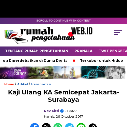
SCROLL TO CONTINUE WITH CONTENT
TENTANG RUMAH PENGETAHUAN
PRANALA
TWIT PENGET
Diperdebatkan di Dunia Digital
Terkubur untuk Hidup
B
/
/
Home
Artikel
transportasi
Kaji Ulang KA Semicepat Jakarta-
Surabaya
Redaksi
- Editor
Kamis, 26 Oktober 2017