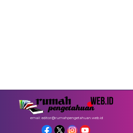
email: editor@rumahpengetahuan.web.id