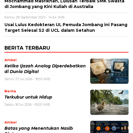
Mochammad Masrikhan, Lulusan Terbaik SMK Swasta
di Jombang yang Kini Kuliah di Australia
Kamis, 28 September 2023 - 14:54 WIB
Usai Lulus Kedokteran UI, Pemuda Jombang ini Pasang
Target Selesai S2 di UCL dalam Setahun
BERITA TERBARU
Artikel
Ketika Ijazah Analog Diperdebatkan
di Dunia Digital
Senin, 27 Jul 2026 - 18:53 WIB
Berita
Terkubur untuk Hidup
Sabtu, 18 Jul 2026 - 09:20 WIB
Artikel
Batas yang Menentukan Nasib