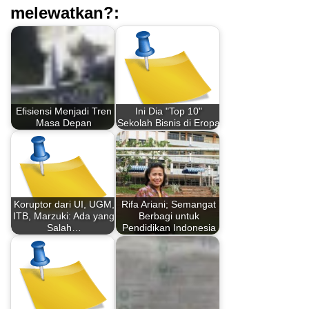
melewatkan?:
Efisiensi Menjadi Tren
Ini Dia "Top 10"
Masa Depan
Sekolah Bisnis di Eropa
Koruptor dari UI, UGM,
Rifa Ariani; Semangat
ITB, Marzuki: Ada yang
Berbagi untuk
Salah…
Pendidikan Indonesia