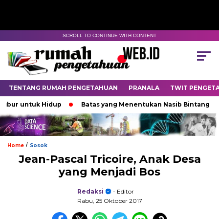
SCROLL TO CONTINUE WITH CONTENT
TENTANG RUMAH PENGETAHUAN
PRANALA
TWIT PENGET
untuk Hidup
Batas yang Menentukan Nasib Bintang
Pa
/
Home
Sosok
Jean-Pascal Tricoire, Anak Desa
yang Menjadi Bos
Redaksi
- Editor
Rabu, 25 Oktober 2017