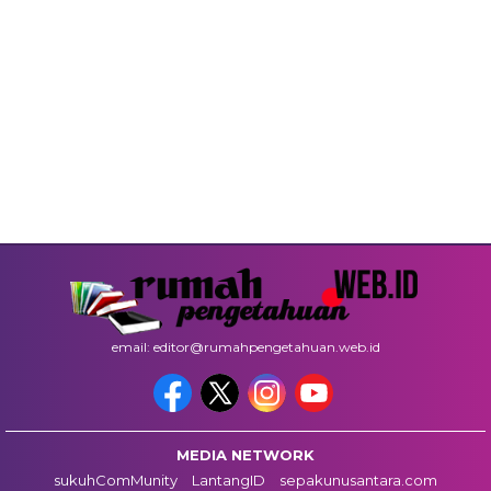
email: editor@rumahpengetahuan.web.id
MEDIA NETWORK
sukuhComMunity
LantangID
sepakunusantara.com