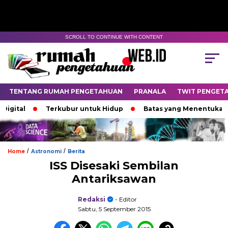
SCROLL TO CONTINUE WITH CONTENT
TENTANG RUMAH PENGETAHUAN
PRANALA
TWIT PENGET
gital
Terkubur untuk Hidup
Batas yang Menentukan Na
/
/
Home
Astronomi
Berita
ISS Disesaki Sembilan
Antariksawan
Redaksi
- Editor
Sabtu, 5 September 2015