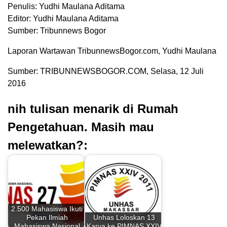
Penulis: Yudhi Maulana Aditama
Editor: Yudhi Maulana Aditama
Sumber: Tribunnews Bogor
Laporan Wartawan TribunnewsBogor.com, Yudhi Maulana
Sumber: TRIBUNNEWSBOGOR.COM, Selasa, 12 Juli
2016
nih tulisan menarik di Rumah
Pengetahuan. Masih mau
melewatkan?:
2.500 Mahasiswa Ikuti
Pekan Ilmiah
Unhas Loloskan 13
Mahasiswa Nasional
Karya ke PIMNAS XXIV