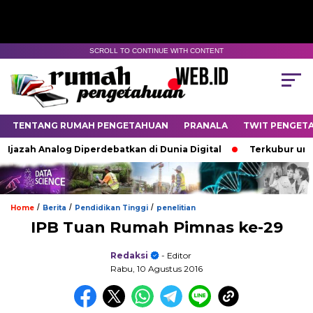
SCROLL TO CONTINUE WITH CONTENT
TENTANG RUMAH PENGETAHUAN
PRANALA
TWIT PENGET
zah Analog Diperdebatkan di Dunia Digital
Terkubur untuk H
/
/
/
Home
Berita
Pendidikan Tinggi
penelitian
IPB Tuan Rumah Pimnas ke-29
Redaksi
- Editor
Rabu, 10 Agustus 2016