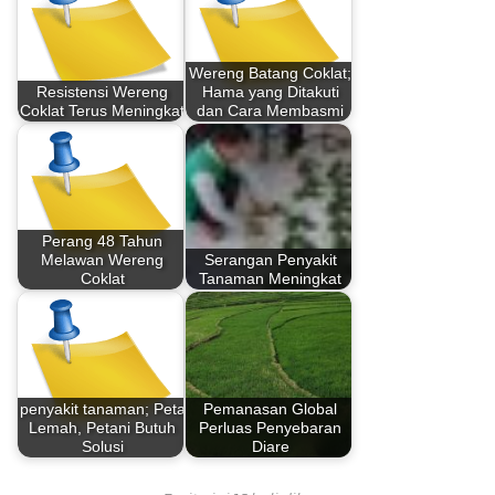
Wereng Batang Coklat;
Resistensi Wereng
Hama yang Ditakuti
Coklat Terus Meningkat
dan Cara Membasmi
Perang 48 Tahun
Melawan Wereng
Serangan Penyakit
Coklat
Tanaman Meningkat
penyakit tanaman; Peta
Pemanasan Global
Lemah, Petani Butuh
Perluas Penyebaran
Solusi
Diare