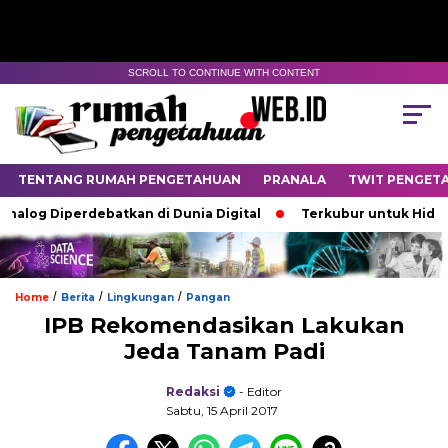
SCROLL TO CONTINUE WITH CONTENT
TENTANG RUMAH PENGETAHUAN
PRANALA
TWIT PENGET
log Diperdebatkan di Dunia Digital
Terkubur untuk Hidup
/
/
/
Home
Berita
Lingkungan
Pangan
IPB Rekomendasikan Lakukan
Jeda Tanam Padi
Redaksi
- Editor
Sabtu, 15 April 2017