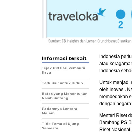
Indonesia perl
Informasi terkait
atau keragaman
Jejak 100 Hari Pemburu
Indonesia seba
Kayu
Untuk menjadi 
Terkubur untuk Hidup
oleh inovasi. N
Batas yang Menentukan
membedakan se
Nasib Bintang
dengan negara-
Padamnya Lentera
Malam
Menteri Riset 
Bambang PS Br
Titik Temu di Ujung
Semesta
Riset Nasional 