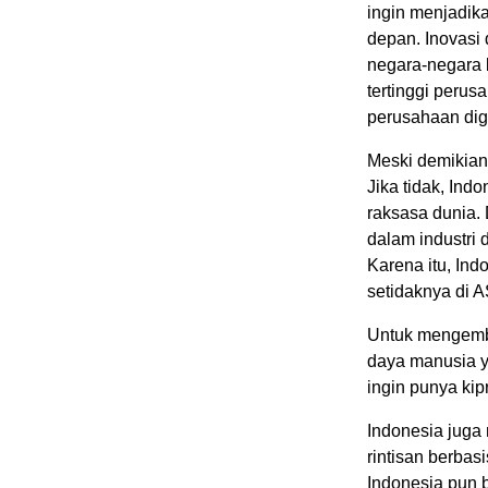
ingin menjadika
depan. Inovasi 
negara-negara b
tertinggi perus
perusahaan digi
Meski demikian,
Jika tidak, Indo
raksasa dunia. 
dalam industri 
Karena itu, Ind
setidaknya di 
Untuk mengemba
daya manusia y
ingin punya kip
Indonesia juga
rintisan berbas
Indonesia pun 