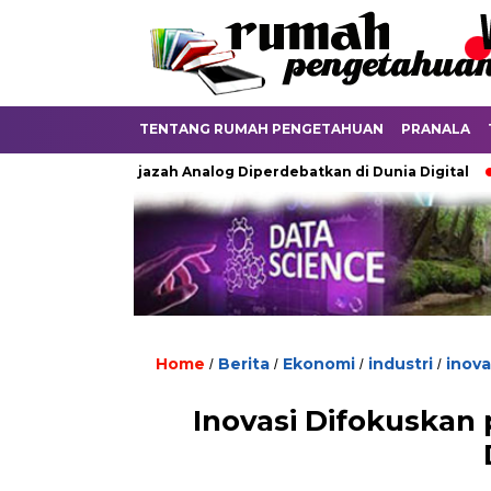
TENTANG RUMAH PENGETAHUAN
PRANALA
Ketika Ijazah Analog Diperdebatkan di Dunia Digital
Terk
Home
Berita
Ekonomi
industri
inova
/
/
/
/
Inovasi Difokuska