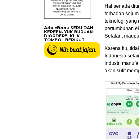
Hal senada di
terhadap sejum
teknologi yan
Ada eBook SERU DAN
pertumbuhan ek
KEREEN. YUK BURUAN
DIORDER!!! KLIK
Selatan, maupu
TOMBOL BERIKUT
Karena itu, ti
Indonesia sel
industri manuf
akan sulit mem