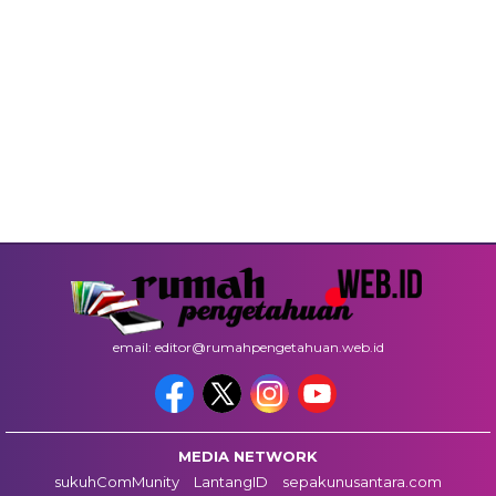
email: editor@rumahpengetahuan.web.id
MEDIA NETWORK
sukuhComMunity
LantangID
sepakunusantara.com