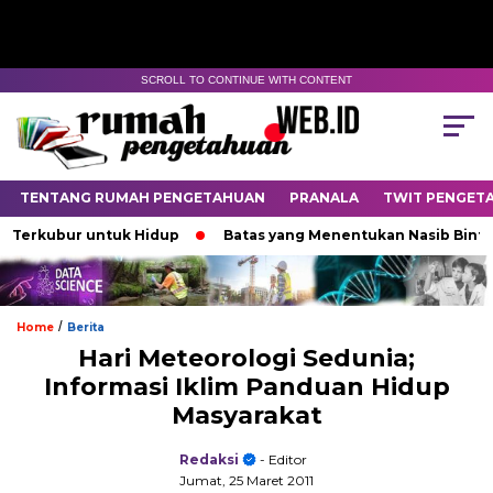
SCROLL TO CONTINUE WITH CONTENT
TENTANG RUMAH PENGETAHUAN
PRANALA
TWIT PENGET
rkubur untuk Hidup
Batas yang Menentukan Nasib Bintang
/
Home
Berita
Hari Meteorologi Sedunia;
Informasi Iklim Panduan Hidup
Masyarakat
Redaksi
- Editor
Jumat, 25 Maret 2011