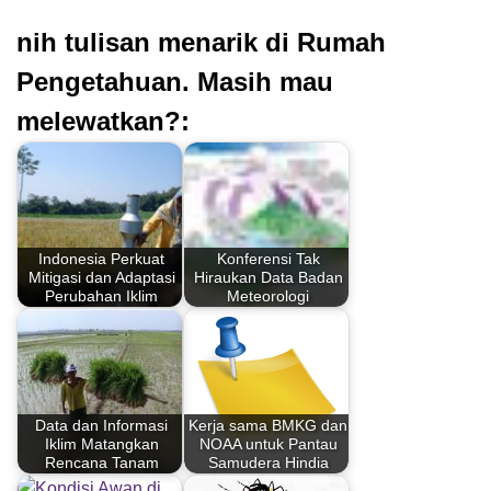
nih tulisan menarik di Rumah
Pengetahuan. Masih mau
melewatkan?:
Indonesia Perkuat
Konferensi Tak
Mitigasi dan Adaptasi
Hiraukan Data Badan
Perubahan Iklim
Meteorologi
Data dan Informasi
Kerja sama BMKG dan
Iklim Matangkan
NOAA untuk Pantau
Rencana Tanam
Samudera Hindia