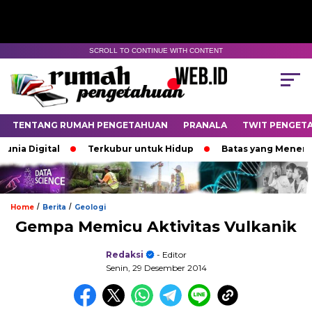
SCROLL TO CONTINUE WITH CONTENT
TENTANG RUMAH PENGETAHUAN
PRANALA
TWIT PENGET
ia Digital
Terkubur untuk Hidup
Batas yang Menentuka
/
/
Home
Berita
Geologi
Gempa Memicu Aktivitas Vulkanik
Redaksi
- Editor
Senin, 29 Desember 2014