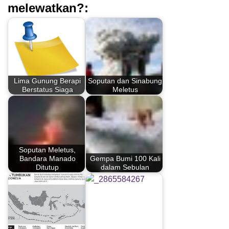
melewatkan?:
Lima Gunung Berapi
Soputan dan Sinabung
Berstatus Siaga
Meletus
Soputan Meletus,
Bandara Manado
Gempa Bumi 100 Kali
Ditutup
dalam Sebulan