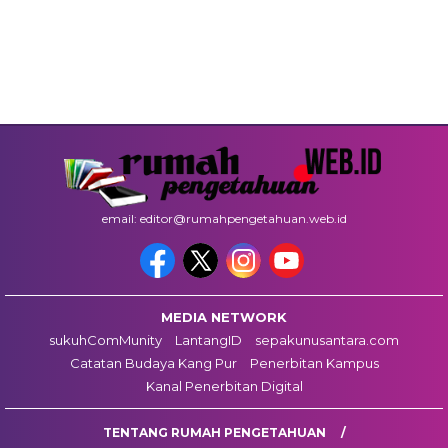
email: editor@rumahpengetahuan.web.id
MEDIA NETWORK
sukuhComMunity
LantangID
sepakunusantara.com
Catatan Budaya Kang Pur
Penerbitan Kampus
Kanal Penerbitan Digital
TENTANG RUMAH PENGETAHUAN