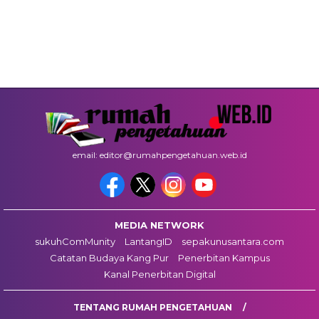
email: editor@rumahpengetahuan.web.id
MEDIA NETWORK
sukuhComMunity
LantangID
sepakunusantara.com
Catatan Budaya Kang Pur
Penerbitan Kampus
Kanal Penerbitan Digital
TENTANG RUMAH PENGETAHUAN