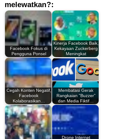
melewatkan?:
Kinerja Facebook Baik,
Facebook Fokus di
Kekayaan Zuckerberg
Pengguna Ponsel
Meningkat
Cegah Konten Negatif,
Membatasi Gerak
Facebook
Rangkaian ”Buzzer”
Kolaborasikan…
dan Media Fiktif…
Drone Internet