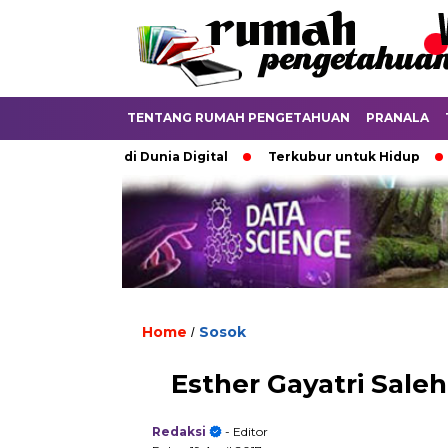
TENTANG RUMAH PENGETAHUAN
PRANALA
ebatkan di Dunia Digital
Terkubur untuk Hidup
Batas 
Home
Sosok
/
Esther Gayatri Saleh,
Redaksi
- Editor