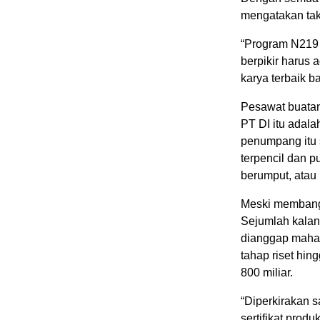
mengatakan ta
“Program N219 i
berpikir harus 
karya terbaik b
Pesawat buatan
PT DI itu adala
penumpang itu 
terpencil dan p
berumput, atau 
Meski membang
Sejumlah kalan
dianggap maha
tahap riset hin
800 miliar.
“Diperkirakan sa
sertifikat prod