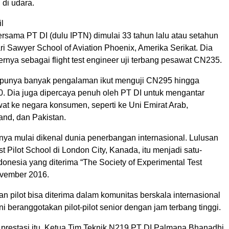
i di udara.
l
ersama PT DI (dulu IPTN) dimulai 33 tahun lalu atau setahun
ari Sawyer School of Aviation Phoenix, Amerika Serikat. Dia
rnya sebagai flight test engineer uji terbang pesawat CN235.
a punya banyak pengalaman ikut menguji CN295 hingga
. Dia juga dipercaya penuh oleh PT DI untuk mengantar
at ke negara konsumen, seperti ke Uni Emirat Arab,
and, dan Pakistan.
ya mulai dikenal dunia penerbangan internasional. Lulusan
st Pilot School di London City, Kanada, itu menjadi satu-
ndonesia yang diterima “The Society of Experimental Test
ovember 2016.
 pilot bisa diterima dalam komunitas berskala internasional
ini beranggotakan pilot-pilot senior dengan jam terbang tinggi.
restasi itu, Ketua Tim Teknik N219 PT DI Palmana Bhanadhi