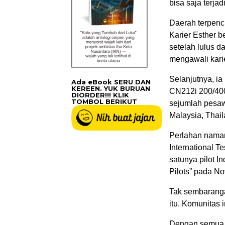
bisa saja terjad
Daerah terpenci
Karier Esther b
setelah lulus d
mengawali karie
Selanjutnya, i
Ada eBook SERU DAN
KEREEN. YUK BURUAN
CN212i 200/400
DIORDER!!! KLIK
TOMBOL BERIKUT
sejumlah pesaw
Malaysia, Thail
Perlahan naman
International Te
satunya pilot I
Pilots” pada N
Tak sembarangan
itu. Komunitas 
Dengan semua p