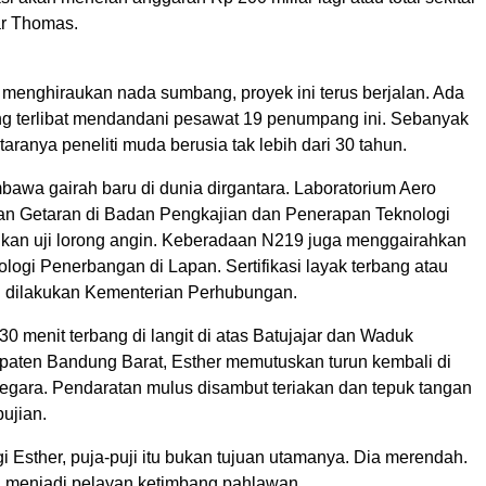
jar Thomas.
k menghiraukan nada sumbang, proyek ini terus berjalan. Ada
ang terlibat mendandani pesawat 19 penumpang ini. Sebanyak
taranya peneliti muda berusia tak lebih dari 30 tahun.
awa gairah baru di dunia dirgantara. Laboratorium Aero
n Getaran di Badan Pengkajian dan Penerapan Teknologi
kan uji lorong angin. Keberadaan N219 juga menggairahkan
ologi Penerbangan di Lapan. Sertifikasi layak terbang atau
an dilakukan Kementerian Perhubungan.
 30 menit terbang di langit di atas Batujajar dan Waduk
paten Bandung Barat, Esther memutuskan turun kembali di
egara. Pendaratan mulus disambut teriakan dan tepuk tangan
ujian.
gi Esther, puja-puji itu bukan tujuan utamanya. Dia merendah.
n menjadi pelayan ketimbang pahlawan.