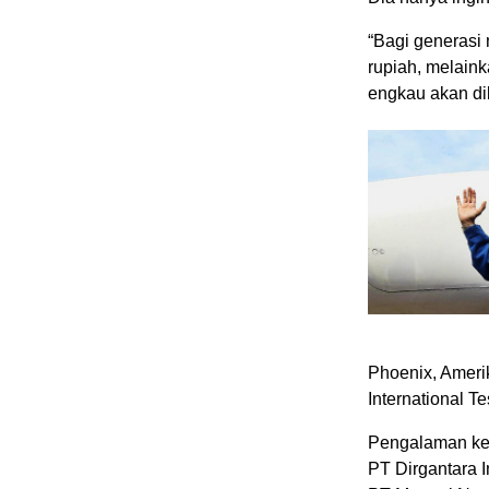
“Bagi generasi
rupiah, melaink
engkau akan dib
Phoenix, Ameri
International T
Pengalaman ker
PT Dirgantara I