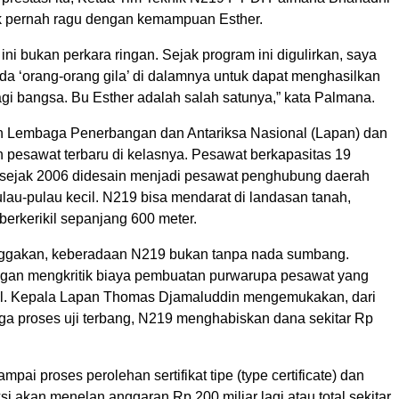
k pernah ragu dengan kemampuan Esther.
ni bukan perkara ringan. Sejak program ini digulirkan, saya
ada ‘orang-orang gila’ di dalamnya untuk dapat menghasilkan
agi bangsa. Bu Esther adalah salah satunya,” kata Palmana.
 Lembaga Penerbangan dan Antariksa Nasional (Lapan) dan
h pesawat terbaru di kelasnya. Pesawat berkapasitas 19
sejak 2006 didesain menjadi pesawat penghubung daerah
ulau-pulau kecil. N219 bisa mendarat di landasan tanah,
berkerikil sepanjang 600 meter.
gakan, keberadaan N219 bukan tanpa nada sumbang.
gan mengkritik biaya pembuatan purwarupa pesawat yang
l. Kepala Lapan Thomas Djamaluddin mengemukakan, dari
gga proses uji terbang, N219 menghabiskan dana sekitar Rp
mpai proses perolehan sertifikat tipe (type certificate) dan
uksi akan menelan anggaran Rp 200 miliar lagi atau total sekitar