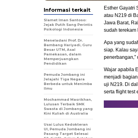
Esther Gayatri
Informasi terkait
atau N219 di B
Slamet Iman Santoso:
Jawa Barat, Ra
Jejak Putih Sang Perintis
Psikologi Indonesia
sudah terekam 
Meneladani Prof. Dr.
Apa yang sudah 
Bambang Hariyadi, Guru
siap. Kalau say
Besar UTM, Asal
Pamekasan, dalam
penerbangan,” u
Memperjuangkan
Pendidikan
Wajar apabila E
Pemuda Jombang ini
menjadi bagian 
Jelajahi Tiga Negara
Berbeda untuk Menimba
uji N219. Di da
Ilmu
serta flight te
Mochammad Masrikhan,
Lulusan Terbaik SMK
Swasta di Jombang yang
Kini Kuliah di Australia
Usai Lulus Kedokteran
UI, Pemuda Jombang ini
Pasang Target Selesai