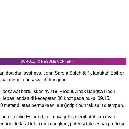
SCROLL TO RESUME CONTENT
an doa dari ayahnya, John Saroja Saleh (87), langkah Esther
saat menuju pesawat di hanggar.
, pesawat bertuliskan “N219, Produk Anak Bangsa Hadir
tu lepas landas di kecepatan 80 knot pada pukul 09.15.
0 meter di atas permukaan laut (mdpl) pun tak sulit ditempuh.
enguji, risiko Esther dan timnya jelas membutuhkan nyali
kenario di darat telah dimatangkan, potensi tak sesuai prediksi