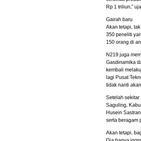
Rp 1 triliun,” u
Gairah baru
Akan tetapi, ta
350 peneliti y
150 orang di an
N219 juga memb
Gasdinamika da
kembali melaku
lagi Pusat Tekn
tidak nanti ak
Setelah sekitar
Saguling, Kabu
Husein Sastran
serta beragam p
Akan tetapi, ba
Dia hanya ingi