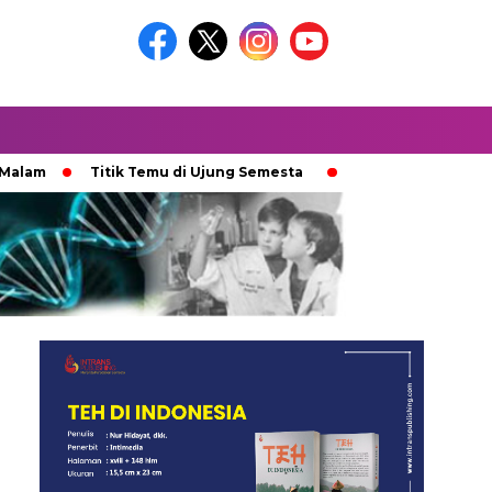
Titik Temu di Ujung Semesta
Ketika Ijazah Analog Diperd