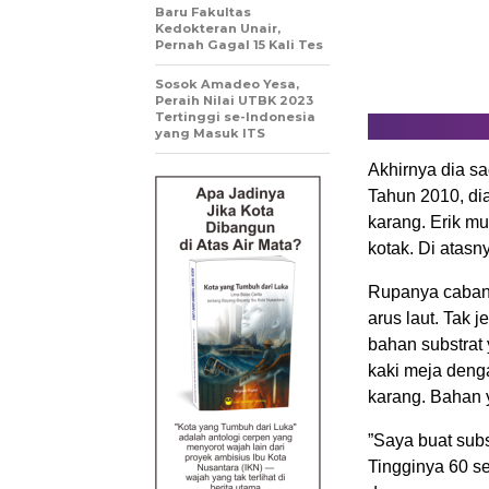
Baru Fakultas
Kedokteran Unair,
Pernah Gagal 15 Kali Tes
Sosok Amadeo Yesa,
Peraih Nilai UTBK 2023
Tertinggi se-Indonesia
yang Masuk ITS
Akhirnya dia s
Tahun 2010, di
karang. Erik m
kotak. Di atas
Rupanya cabang
arus laut. Tak 
bahan substrat
kaki meja deng
karang. Bahan y
”Saya buat sub
Tingginya 60 s