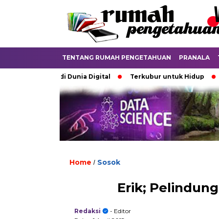
TENTANG RUMAH PENGETAHUAN
PRANALA
ebatkan di Dunia Digital
Terkubur untuk Hidup
Batas 
Home
Sosok
/
Erik; Pelindun
Redaksi
- Editor