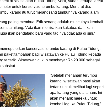
seperti di sisi selatan Pulau Tidung Kecil, sudah terdapat areal
ometer untuk konservasi terumbu karang. Menurut dia,
mbu karang itu turut merangsang tumbuhnya karang alam.
 yang paling membuat Erik senang adalah munculnya kembali
semula hilang. ”Ada ikan morris, ikan kakatua, dan ikan
juga ikan pendatang baru yang tadinya tidak ada di sini,”
memopulerkan konservasi terumbu karang di Pulau Tidung,
n paket tambahan bagi wisatawan ke Pulau Tidung kepada
ng tertarik. Wisatawan cukup membayar Rp 20.000 sebagai
 substrat.
”Setelah menanam terumbu
karang, wisatawan pasti akan
tertarik untuk melihat lagi seperti
apa karang yang dia tanam. Ini
akan menarik mereka untuk
kembali lagi ke Pulau Tidung,”