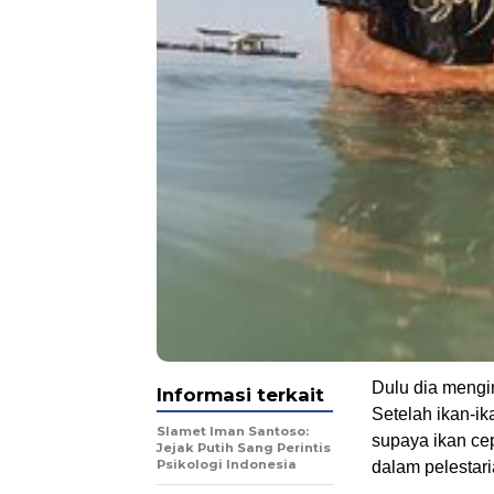
Dulu dia mengi
Informasi terkait
Setelah ikan-i
Slamet Iman Santoso:
supaya ikan cep
Jejak Putih Sang Perintis
Psikologi Indonesia
dalam pelestar