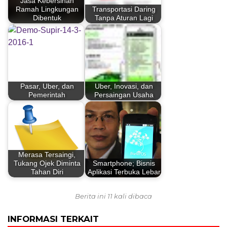
Jasa Kebersihan
Ramah Lingkungan
Transportasi Daring
Dibentuk
Tanpa Aturan Lagi
Pasar, Uber, dan
Uber, Inovasi, dan
Pemerintah
Persaingan Usaha
Merasa Tersaingi,
Tukang Ojek Diminta
Smartphone; Bisnis
Tahan Diri
Aplikasi Terbuka Lebar
Berita ini 11 kali dibaca
INFORMASI TERKAIT