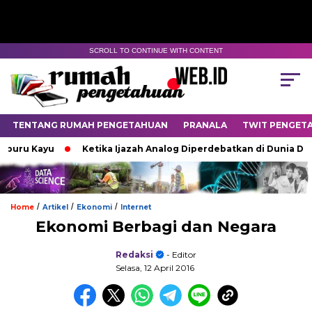
SCROLL TO CONTINUE WITH CONTENT
TENTANG RUMAH PENGETAHUAN
PRANALA
TWIT PENGET
 Kayu
Ketika Ijazah Analog Diperdebatkan di Dunia Digital
/
/
/
Home
Artikel
Ekonomi
Internet
Ekonomi Berbagi dan Negara
Redaksi
- Editor
Selasa, 12 April 2016