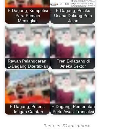
E-Dagang; Kompetisi
E-Dagang; Pelaku
Para Pemain
Usaha Dukung Peta
Meningkat
Jalan
Rawan Pelanggaran,
Tren E-dagang di
E-Dagang Ditertibkan
Aneka Sektor
E-Dagang; Potensi
E-Dagang; Pemerintah
dengan Catatan
Perlu Awasi Transaksi
Berita ini 30 kali dibaca