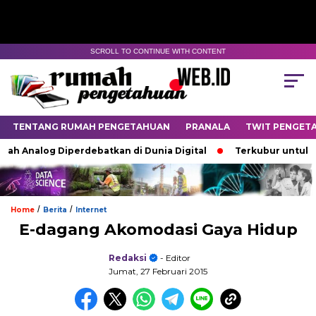
SCROLL TO CONTINUE WITH CONTENT
TENTANG RUMAH PENGETAHUAN
PRANALA
TWIT PENGET
h Analog Diperdebatkan di Dunia Digital
Terkubur untuk Hid
/
/
Home
Berita
Internet
E-dagang Akomodasi Gaya Hidup
Redaksi
- Editor
Jumat, 27 Februari 2015