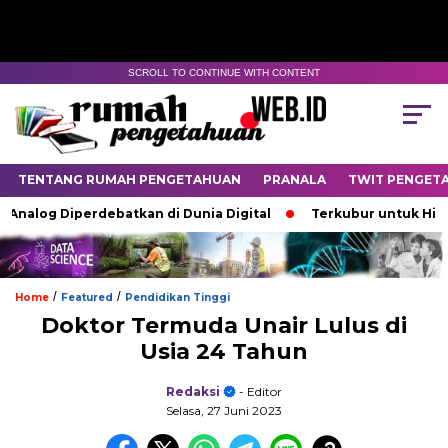
SCROLL TO CONTINUE WITH CONTENT
TENTANG RUMAH PENGETAHUAN
PRANALA
TWIT PENGET
alog Diperdebatkan di Dunia Digital
Terkubur untuk Hidup
/
/
Home
Featured
Pendidikan Tinggi
Doktor Termuda Unair Lulus di
Usia 24 Tahun
Redaksi
- Editor
Selasa, 27 Juni 2023