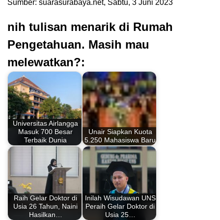
Sumber: suarasurabaya.net, Sabtu, 3 Juni 2023
nih tulisan menarik di Rumah
Pengetahuan. Masih mau
melewatkan?:
Universitas Airlangga
Masuk 700 Besar
Unair Siapkan Kuota
Terbaik Dunia
5.250 Mahasiswa Baru
Raih Gelar Doktor di
Inilah Wisudawan UNS
Usia 26 Tahun, Naini
Peraih Gelar Doktor di
Hasilkan…
Usia 25…