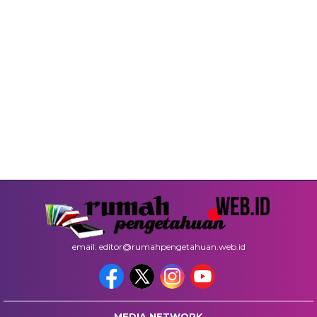
email: editor@rumahpengetahuan.web.id
MEDIA NETWORK