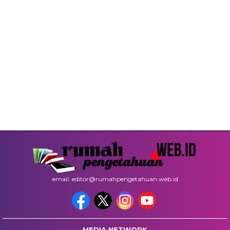
email: editor@rumahpengetahuan.web.id
MEDIA NETWORK