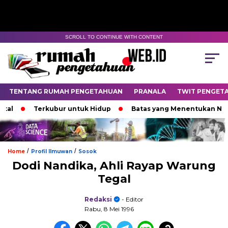
SCROLL TO CONTINUE WITH CONTENT
TENTANG RUMAH PENGETAHUAN
PRANALA
TWIT PENGET
Terkubur untuk Hidup
Batas yang Menentukan Nasib Binta
/
/
Home
Profil Ilmuwan
Sosok
Dodi Nandika, Ahli Rayap Warung
Tegal
Redaksi
- Editor
Rabu, 8 Mei 1996