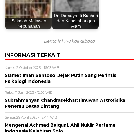
Dr. Damayanti Buchori
Sekolah Melawan
dan Keseimbangan
Kepunahan
Alam
Berita ini 148 kali dibaca
INFORMASI TERKAIT
Kamis, 2 Oktober 2025 - 16:03 WIB
Slamet Iman Santoso: Jejak Putih Sang Perintis
Psikologi Indonesia
Rabu, 11 Juni 2025 - 12:08 WIB
Subrahmanyan Chandrasekhar: Ilmuwan Astrofisika
Penemu Batas Bintang
Selasa, 29 April 2025 - 12:44 WIB
Mengenal Achmad Baiquni, Ahli Nuklir Pertama
Indonesia Kelahiran Solo