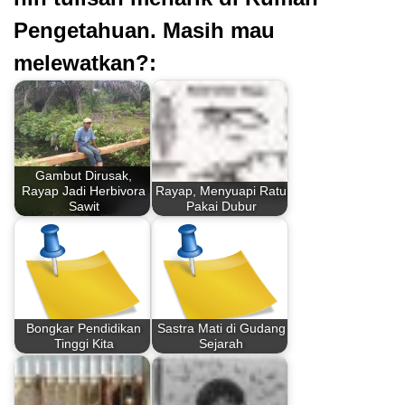
Pengetahuan. Masih mau
melewatkan?:
Gambut Dirusak,
Rayap Jadi Herbivora
Rayap, Menyuapi Ratu
Sawit
Pakai Dubur
Bongkar Pendidikan
Sastra Mati di Gudang
Tinggi Kita
Sejarah