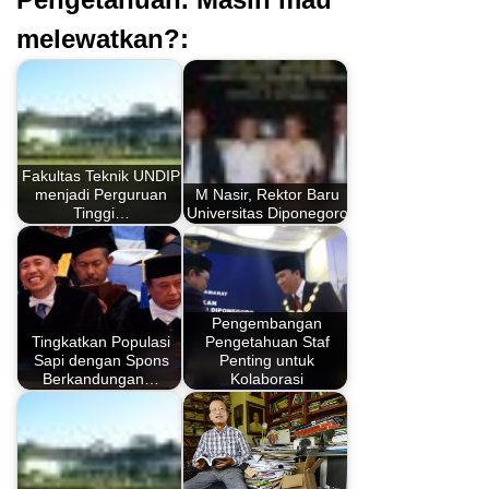
melewatkan?:
Fakultas Teknik UNDIP
menjadi Perguruan
M Nasir, Rektor Baru
Tinggi…
Universitas Diponegoro
Pengembangan
Tingkatkan Populasi
Pengetahuan Staf
Sapi dengan Spons
Penting untuk
Berkandungan…
Kolaborasi