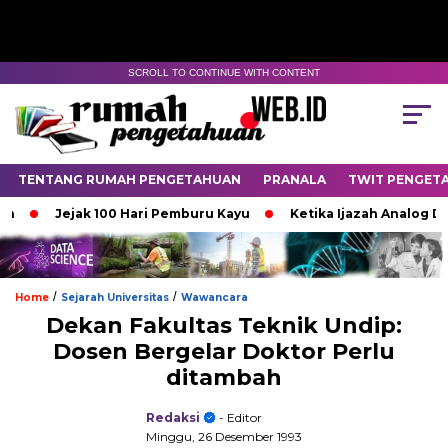
SCROLL TO CONTINUE WITH CONTENT
TENTANG RUMAH PENGETAHUAN
PRANALA
TWIT PENGET
Jejak 100 Hari Pemburu Kayu
Ketika Ijazah Analog Diperde
/
/
Home
Sejarah Universitas
Wawancara
Dekan Fakultas Teknik Undip:
Dosen Bergelar Doktor Perlu
ditambah
Redaksi
- Editor
Minggu, 26 Desember 1993