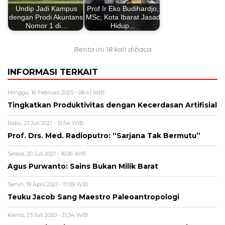
Undip Jadi Kampus
Prof Ir Eko Budihardjo,
dengan Prodi Akuntansi
MSc; Kota Ibarat Jasad
Nomor 1 di…
Hidup...
Berita ini 18 kali dibaca
INFORMASI TERKAIT
Minggu, 16 Februari 2025 - 08:41 WIB
Tingkatkan Produktivitas dengan Kecerdasan Artifisial
Rabu, 21 Juli 2021 - 12:54 WIB
Prof. Drs. Med. Radioputro: “Sarjana Tak Bermutu”
Selasa, 20 Juli 2021 - 16:06 WIB
Agus Purwanto: Sains Bukan Milik Barat
Senin, 19 April 2021 - 17:09 WIB
Teuku Jacob Sang Maestro Paleoantropologi
Kamis, 23 Juli 2020 - 21:34 WIB