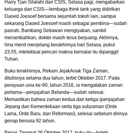
Harry Tjan Silalahi dari CSIS, Selasa pagi, mengabarkan
keluarga dan CSIS—lembaga think tank yang didirikan
Daoed Joesoef bersama sejumlah tokoh lain, sampai
sekarang Daoed Joesoef masih sebagai pembina—sudah
pasrah. Bambang Setiawan mengiyakan, sambil
menambahkan, dokter masih terus berjuang. Akhirnya,
lima menit menjelang berakhirnya hari Selasa, pukul
23.55, intelektual pencari makna bernalar itu dipanggil
Tuhan.
Buku terakhirnya, Rekam JejakAnak Tiga Zaman,
ditulisnya selama dua tahun, terbit Oktober 2017. Pada
perayaan usia ke-90, tahun 2016, ia mengatakan zaman
pertama—penjajahan Belanda—sudah selesai.
Memastikan bahwa zaman kedua dan ketiga (penjajahan
Jepang dan Kemerdekaan serta tiga subzaman (Orde
Lama, Orde Baru, dan Reformasi), selesai sebelum dirinya
genap berusia 92 tahun.
Benar. Tanggal 26 Oktober 2017, buku itu—boleh