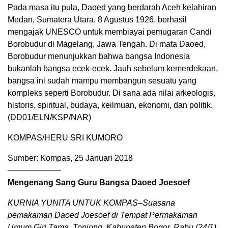
Pada masa itu pula, Daoed yang berdarah Aceh kelahiran
Medan, Sumatera Utara, 8 Agustus 1926, berhasil
mengajak UNESCO untuk membiayai pemugaran Candi
Borobudur di Magelang, Jawa Tengah. Di mata Daoed,
Borobudur menunjukkan bahwa bangsa Indonesia
bukanlah bangsa ecek-ecek. Jauh sebelum kemerdekaan,
bangsa ini sudah mampu membangun sesuatu yang
kompleks seperti Borobudur. Di sana ada nilai arkeologis,
historis, spiritual, budaya, keilmuan, ekonomi, dan politik.
(DD01/ELN/KSP/NAR)
KOMPAS/HERU SRI KUMORO
Sumber: Kompas, 25 Januari 2018
——————–
Mengenang Sang Guru Bangsa Daoed Joesoef
KURNIA YUNITA UNTUK KOMPAS–Suasana
pemakaman Daoed Joesoef di Tempat Permakaman
Umum Giri Tama, Tonjong, Kabupaten Bogor, Rabu (24/1).