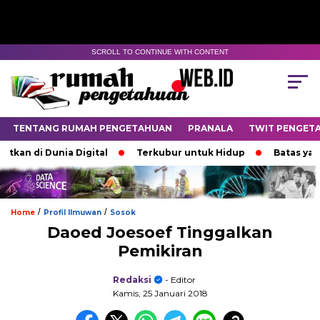
SCROLL TO CONTINUE WITH CONTENT
TENTANG RUMAH PENGETAHUAN
PRANALA
TWIT PENGET
i Dunia Digital
Terkubur untuk Hidup
Batas yang Mene
/
/
Home
Profil Ilmuwan
Sosok
Daoed Joesoef Tinggalkan
Pemikiran
Redaksi
- Editor
Kamis, 25 Januari 2018