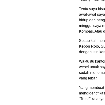
Tentu saya bisa
awal-awal saya
hidup dari peng
minggu, saya m
Kompas. Atau da
Setiap kali men
Kebon Rojo, S
dengan istri k
Waktu itu kant
wesel untuk say
sudah menemuka
yang lebar.
Yang membuat K
mengidentifikas
“Trust!” katan