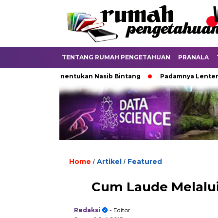
TENTANG RUMAH PENGETAHUAN
PRANALA
as yang Menentukan Nasib Bintang
Padamnya Lentera Mala
Home
Artikel
Featured
/
/
Cum Laude Melalui
Redaksi
- Editor