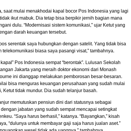
, saat mulai menakhodai kapal bocor Pos Indonesia yang lagi
 tidak ikut mabuk. Dia tetap bisa berpikir jernih bagian mana
ngani dulu. “Modernisasi sistem komunikasi,” ujar Ketut yang
dengan darah keuangan tersebut.
pos serentak saya hubungkan dengan satelit. Yang tidak bisa
m telekomunikasi biasa saya pasangi visat,” tambahnya.
apal” Pos Indonesia sempat “berontak”. Lulusan Sekolah
uangan Jakarta yang meraih doktor ekonomi dari Monash
bourne ini dianggap melakukan pemborosan besar-besaran.
ilai bisa menguras keuangan perusahaan yang sudah mulai
, Ketut tidak mundur. Dia sudah telanjur basah.
anjur memutuskan pensiun dini dari statusnya sebagai
 dengan jabatan yang sudah sempat mencapai setingkat
enkeu. “Saya harus berhasil,” katanya. “Bayangkan,” kisah
ya, “dulunya untuk membayar gaji saja harus jualan aset.”
guangkan wesel tidak ada uangnya,” tambahnya.