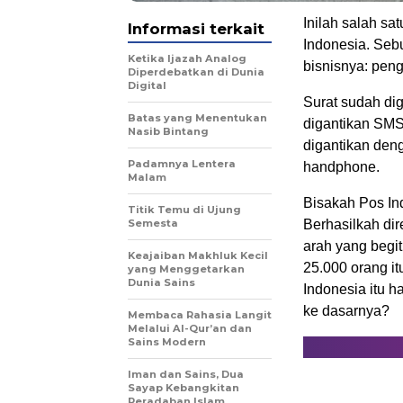
Inilah salah s
Informasi terkait
Indonesia. Seb
Ketika Ijazah Analog
bisnisnya: peng
Diperdebatkan di Dunia
Digital
Surat sudah di
Batas yang Menentukan
digantikan SMS
Nasib Bintang
digantikan deng
Padamnya Lentera
handphone.
Malam
Bisakah Pos In
Titik Temu di Ujung
Semesta
Berhasilkah di
arah yang begi
Keajaiban Makhluk Kecil
25.000 orang i
yang Menggetarkan
Dunia Sains
Indonesia itu h
ke dasarnya?
Membaca Rahasia Langit
Melalui Al-Qur’an dan
Sains Modern
Iman dan Sains, Dua
Sayap Kebangkitan
Peradaban Islam