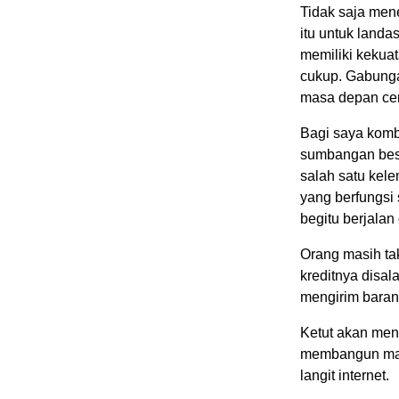
Tidak saja me
itu untuk land
memiliki kekuat
cukup. Gabunga
masa depan cer
Bagi saya komb
sumbangan besa
salah satu kele
yang berfungsi 
begitu berjalan 
Orang masih tak
kreditnya disal
mengirim barang
Ketut akan meng
membangun mal 
langit internet.