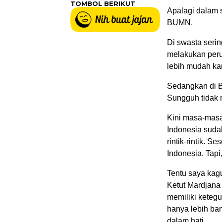
TOMBOL BERIKUT
Apalagi dalam s
BUMN.
Di swasta serin
melakukan peru
lebih mudah kar
Sedangkan di 
Sungguh tidak 
Kini masa-masa 
Indonesia sudah
rintik-rintik. 
Indonesia. Tapi
Tentu saya kag
Ketut Mardjana
memiliki ketegu
hanya lebih ba
dalam hati.