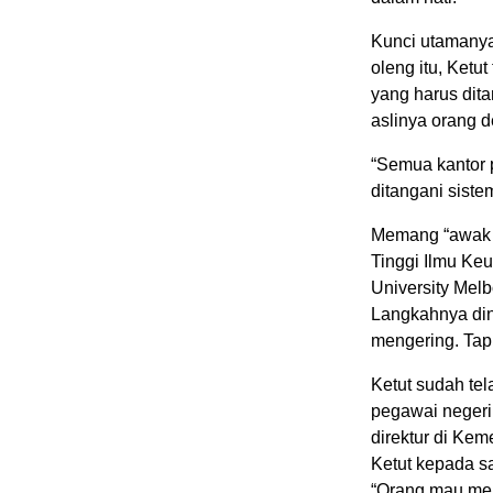
Kunci utamanya
oleng itu, Ketut
yang harus dita
aslinya orang 
“Semua kantor 
ditangani siste
Memang “awak k
Tinggi Ilmu Ke
University Mel
Langkahnya din
mengering. Tapi
Ketut sudah tel
pegawai negeri
direktur di Kem
Ketut kepada sa
“Orang mau men