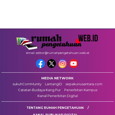
email: editor@rumahpengetahuan.web.id
MEDIA NETWORK
sukuhComMunity
LantangID
sepakunusantara.com
Catatan Budaya Kang Pur
Penerbitan Kampus
Kanal Penerbitan Digital
TENTANG RUMAH PENGETAHUAN
KANAL PUBLIKASI DIGITAL