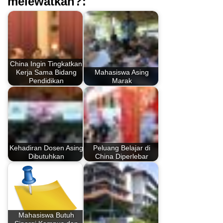
melewatkan?:
China Ingin Tingkatkan
Kerja Sama Bidang
Mahasiswa Asing
Pendidikan
Marak
Kehadiran Dosen Asing
Peluang Belajar di
Dibutuhkan
China Diperlebar
Mahasiswa Butuh