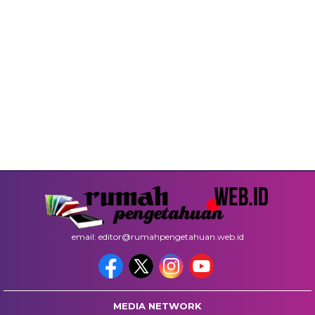
email: editor@rumahpengetahuan.web.id
MEDIA NETWORK