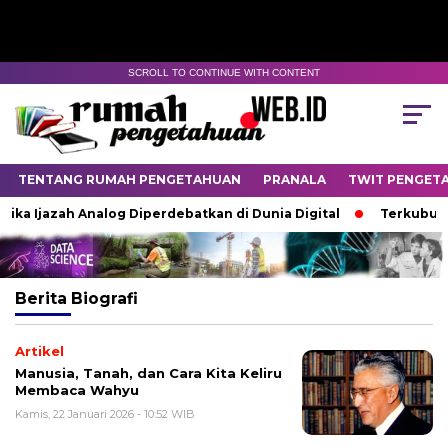
SCROLL TO CONTINUE WITH CONTENT
TENTANG RUMAH PENGETAHUAN
PRANALA
TWIT PENGET
ika Ijazah Analog Diperdebatkan di Dunia Digital
Terkubur u
Berita
Biografi
Artikel
Manusia, Tanah, dan Cara Kita Keliru
Membaca Wahyu
Kamis, 22 Januari 2026 - 10:52 WIB