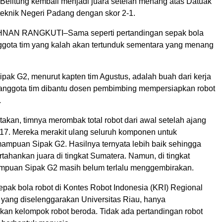
Belitung kembali menjadi juara setelah menang atas Datuak
teknik Negeri Padang dengan skor 2-1.
AN RANGKUTI–Sama seperti pertandingan sepak bola
gota tim yang kalah akan tertunduk sementara yang menang
ak G2, menurut kapten tim Agustus, adalah buah dari kerja
 anggota tim dibantu dosen pembimbing mempersiapkan robot
.
akan, timnya merombak total robot dari awal setelah ajang
17. Mereka merakit ulang seluruh komponen untuk
puan Sipak G2. Hasilnya ternyata lebih baik sehingga
hankan juara di tingkat Sumatera. Namun, di tingkat
mpuan Sipak G2 masih belum terlalu menggembirakan.
epak bola robot di Kontes Robot Indonesia (KRI) Regional
yang diselenggarakan Universitas Riau, hanya
an kelompok robot beroda. Tidak ada pertandingan robot