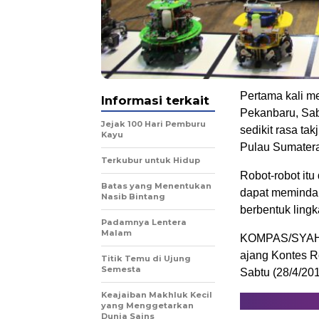
Pertama kali me
Informasi terkait
Pekanbaru, Sab
Jejak 100 Hari Pemburu
sedikit rasa ta
Kayu
Pulau Sumatera
Terkubur untuk Hidup
Robot-robot it
Batas yang Menentukan
dapat memindah
Nasib Bintang
berbentuk lingka
Padamnya Lentera
Malam
KOMPAS/SYAHN
ajang Kontes R
Titik Temu di Ujung
Semesta
Sabtu (28/4/201
Keajaiban Makhluk Kecil
yang Menggetarkan
Dunia Sains