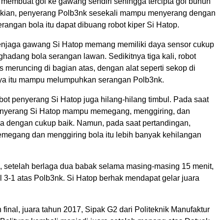
membuat gol ke gawang sendiri sehingga tercipta gol bunuh
mikian, penyerang Polb3nk sesekali mampu menyerang dengan
rangan bola itu dapat dibuang robot kiper Si Hatop.
jaga gawang Si Hatop memang memiliki daya sensor cukup
hadang bola serangan lawan. Sedikitnya tiga kali, robot
 meruncing di bagian atas, dengan alat seperti sekop di
ya itu mampu melumpuhkan serangan Polb3nk.
t penyerang Si Hatop juga hilang-hilang timbul. Pada saat
nyerang Si Hatop mampu memegang, menggiring, dan
 dengan cukup baik. Namun, pada saat pertandingan,
gang dan menggiring bola itu lebih banyak kehilangan
, setelah berlaga dua babak selama masing-masing 15 menit,
 3-1 atas Polb3nk. Si Hatop berhak mendapat gelar juara
 final, juara tahun 2017, Sipak G2 dari Politeknik Manufaktur