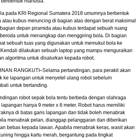
 berbentuk manusia.
ola pada KRI Regional Sumatera 2018 umumnya berbentuk
da atau kubus meruncing di bagian atas dengan berat maksimal
i bagian depan piramida atau kubus terdapat sebuah ruang
beroda untuk menangkap dan menggiring bola. Di bagian
pat sebuah tuas yang digunakan untuk memukul bola ke
Kendali dilakukan sebuah laptop yang mampu menguraikan
n algoritma untuk disalurkan kepada robot.
AN RANGKUTI–Selama pertandingan, para perakit akan
 ke lapangan untuk menyetel ulang robot sebelum
bali untuk bertanding.
andingan robot sepak bola tentu berbeda dengan olahraga
 lapangan hanya 9 meter x 6 meter. Robot harus memiliki
raknya di batas garis lapangan dan tidak boleh menabrak
ila menabrak pelan, dianggap pelanggaran dan diberikan
an bebas kepada lawan. Apabila menabrak keras, wasit akan
kuning hingga kartu merah, bergantung pada tingkat