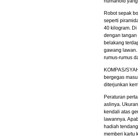
humanoid yang
Robot sepak b
seperti pirami
40 kilogram. D
dengan tangan 
belakang terda
gawang lawan. 
rumus-rumus da
KOMPAS/SYAHN
bergegas masuk
diterjunkan kem
Peraturan pert
aslinya. Ukuran
kendali atas ge
lawannya. Apab
hadiah tendang
memberi kartu 