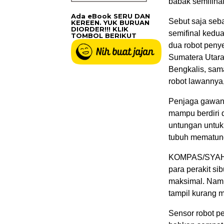
babak semifinal
Ada eBook SERU DAN
Sebut saja seb
KEREEN. YUK BURUAN
DIORDER!!! KLIK
semifinal kedua
TOMBOL BERIKUT
dua robot penye
Sumatera Utara
Bengkalis, sam
robot lawannya
Penjaga gawang
mampu berdiri 
untungan untuk
tubuh mematun
KOMPAS/SYAHN
para perakit s
maksimal. Namu
tampil kurang 
Sensor robot p