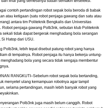
 dan final yang semestinya sudah semakin terseleksi.
agai contoh pertandingan robot sepak bola beroda di babak
an atau ketigaan (satu robot penjaga gawang dan satu atau
rang) antara tim Politeknik Bengkalis dan Universitas
. Robot penjaga gawang Polb3nk, sebutan klub Politeknik
a sekali tidak dapat bergerak menghadang bola serangan
, Si Hatop dari USU.
 Polb3nk, lebih tepat disebut patung robot yang hanya
diam di tempatnya. Robot penjaga itu hanya bekerja untung-
 menghadang bola yang secara tidak sengaja membentur
gnya.
AN RANGKUTI–Sebelum robot sepak bola bertanding,
ibuk menyetel ulang kemampuan robotnya agar tampil
n, selama pertandingan, masih lebih banyak robot yang
meyakinkan.
enyerangan Polb3nk juga masih belum canggih. Robot