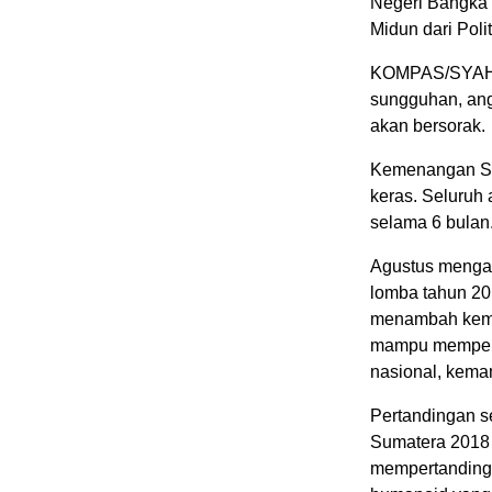
Negeri Bangka 
Midun dari Poli
KOMPAS/SYAHN
sungguhan, ang
akan bersorak.
Kemenangan Sip
keras. Seluruh
selama 6 bulan
Agustus mengat
lomba tahun 20
menambah kemam
mampu memperta
nasional, kema
Pertandingan s
Sumatera 2018 
mempertandingk