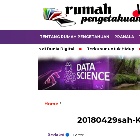
TENTANG RUMAH PENGETAHUAN
PRANALA
Diperdebatkan di Dunia Digital
Terkubur untuk Hidup
B
Home
/
20180429sah-K
Redaksi
- Editor