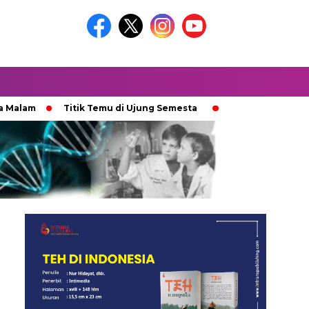
am
Titik Temu di Ujung Semesta
Ketika Ijazah Analog 