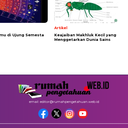
Artikel
emu di Ujung Semesta
Keajaiban Makhluk Kecil yang
Menggetarkan Dunia Sains
email: editor@rumahpengetahuan.web.id