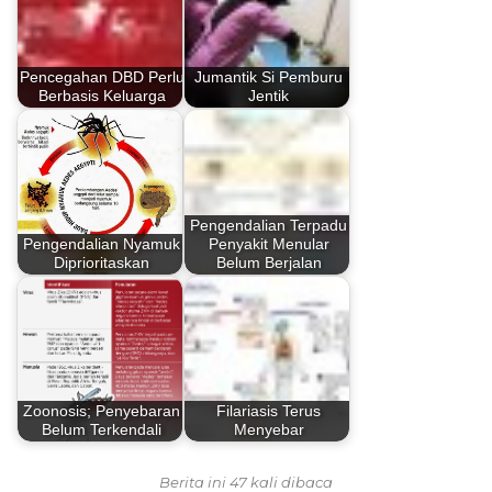
Pencegahan DBD Perlu
Jumantik Si Pemburu
Berbasis Keluarga
Jentik
Pengendalian Terpadu
Pengendalian Nyamuk
Penyakit Menular
Diprioritaskan
Belum Berjalan
Zoonosis; Penyebaran
Filariasis Terus
Belum Terkendali
Menyebar
Berita ini 47 kali dibaca