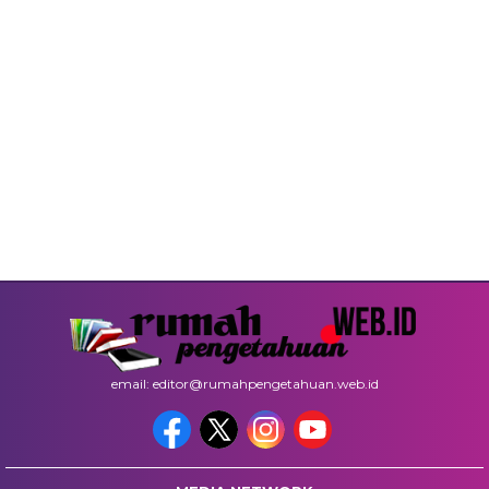
email: editor@rumahpengetahuan.web.id