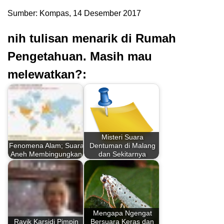
Sumber: Kompas, 14 Desember 2017
nih tulisan menarik di Rumah
Pengetahuan. Masih mau
melewatkan?:
Misteri Suara
Fenomena Alam; Suara
Dentuman di Malang
Aneh Membingungkan
dan Sekitarnya
Mengapa Ngengat
Ravik Karsidi Pimpin
Bersuara Keras dan