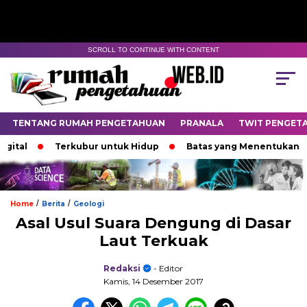
SCROLL TO CONTINUE WITH CONTENT
TENTANG RUMAH PENGETAHUAN
PRANALA
TWIT PENGET
al
Terkubur untuk Hidup
Batas yang Menentukan Nasi
/
/
Home
Berita
Geologi
Asal Usul Suara Dengung di Dasar
Laut Terkuak
Redaksi
- Editor
Kamis, 14 Desember 2017